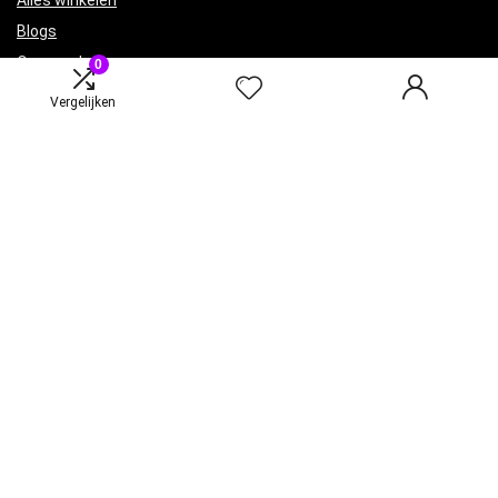
Alles winkelen
Blogs
Onze webshops
0
Adverteren
Vergelijken
Verklaringen
Privacybeleid
algemene voorwaarden
Gelieerde openbaarmaking
Productcategorieën
Een categorie selecteren