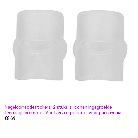
Nagelcorrectiestickers, 2 stuks siliconen ingegroeide
teennagelcorrector Voetverzorgingstool voor paronychia…
€
8.69