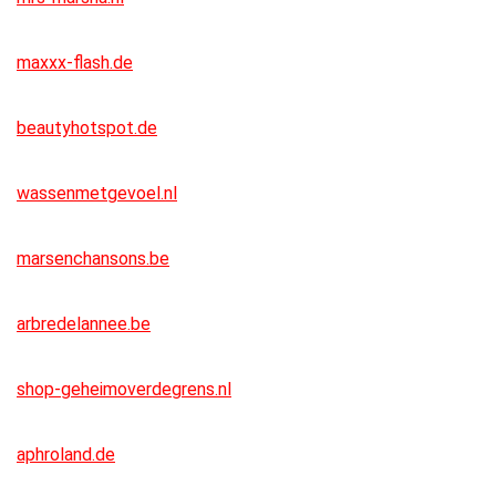
maxxx-flash.de
beautyhotspot.de
wassenmetgevoel.nl
marsenchansons.be
arbredelannee.be
shop-geheimoverdegrens.nl
aphroland.de