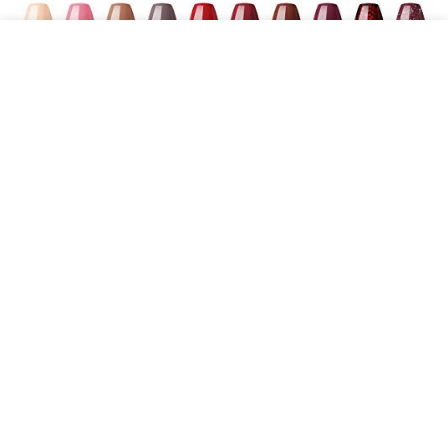
Shelloloh UV Nagellack Set 10 Farben UV Gel lak Soak off Gel
polish Gel-Lack Kit 10ml
€
19.99