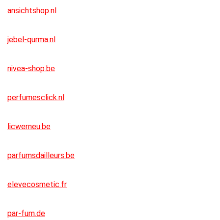
ansichtshop.nl
jebel-qurma.nl
nivea-shop.be
perfumesclick.nl
licwerneu.be
parfumsdailleurs.be
elevecosmetic.fr
par-fum.de