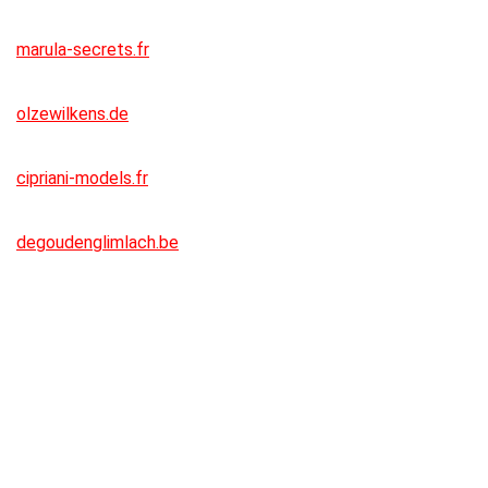
marula-secrets.fr
olzewilkens.de
cipriani-models.fr
degoudenglimlach.be