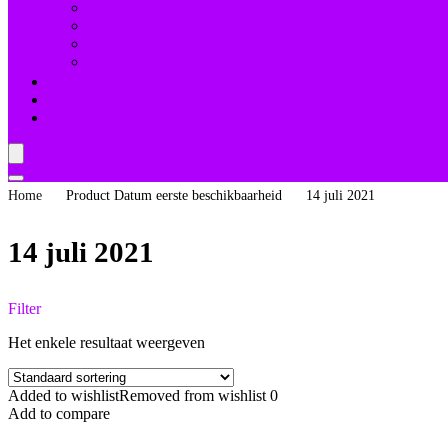
Bleekmiddelen
Herstel
Nagelriemverzorging
Versterkers
Teennagelverzorging
Deal van de dag
Blogs
Home
Product Datum eerste beschikbaarheid
14 juli 2021
14 juli 2021
Filter
Het enkele resultaat weergeven
Added to wishlist
Removed from wishlist
0
Add to compare