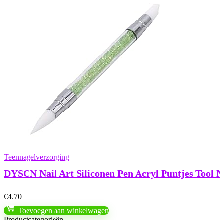
Teennagelverzorging
DYSCN Nail Art Siliconen Pen Acryl Puntjes Tool 
€
4.70
Toevoegen aan winkelwagen
Productcategorieën