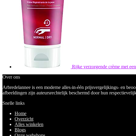
Rijke verzorgende crème met een
Over ons
Arbredelannee is een moderne alles-in-één prijsvergelijkings- en beoo
afbeeldingen zijn auteursrechtelijk beschermd door hun respectievelijk
Snelle links
Home
Overzicht
Alles winkelen
Blogs
Onze webshops