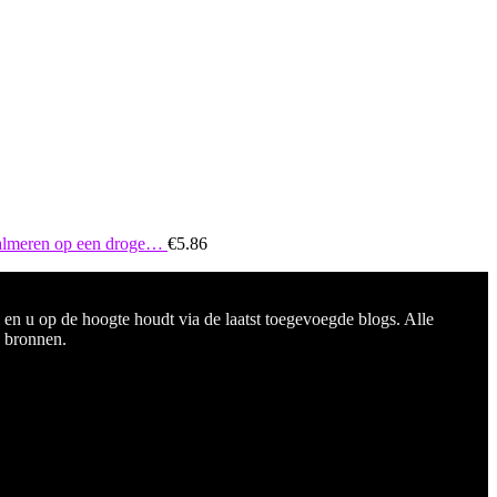
kalmeren op een droge…
€
5.86
 en u op de hoogte houdt via de laatst toegevoegde blogs. Alle
e bronnen.