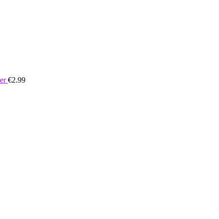
er
€
2.99