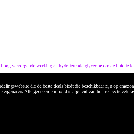
 hoog verzorgende werking en hydraterende glycerine om de huid te 
rdelingswebsite die de beste deals biedt die beschikbaar zijn op amazon
e eigenaren. Alle geciteerde inhoud is afgeleid van hun respectievelijk