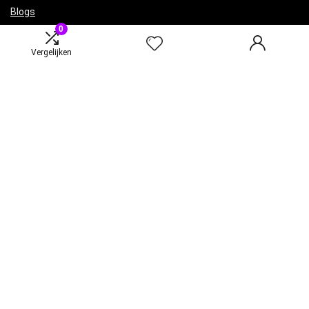
Blogs
0
Onze webshops
Adverteren
Vergelijken
Verklaringen
Privacybeleid
algemene voorwaarden
Gelieerde openbaarmaking
Productcategorieën