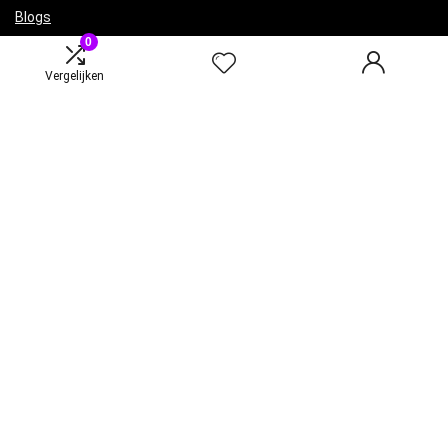
Blogs
0
Onze webshops
Adverteren
Vergelijken
Verklaringen
Privacybeleid
algemene voorwaarden
Gelieerde openbaarmaking
Productcategorieën