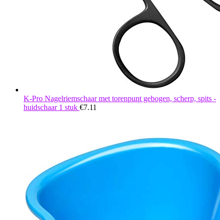
K-Pro Nagelriemschaar met torenpunt gebogen, scherp, spits -
huidschaar 1 stuk
€
7.11