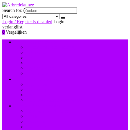
Search for:
Login / Register is disabled
Login
verlanglijst
0
Vergelijken
Nagelversiering and -lak
Accessoires nagelversiering
Instrumenten
Lak
Lakremover
Nagelstudiosets
Valse nagels and accessoires
Instrumenten and accessoires
Nagelboren
Nagelknippers
Nagelscharen
Reinigingsborstels voor nagels
Hand- and voetverzorging
Hand- and nagelcrèmes
Scrubs
Voetbaden
Voetcrèmes