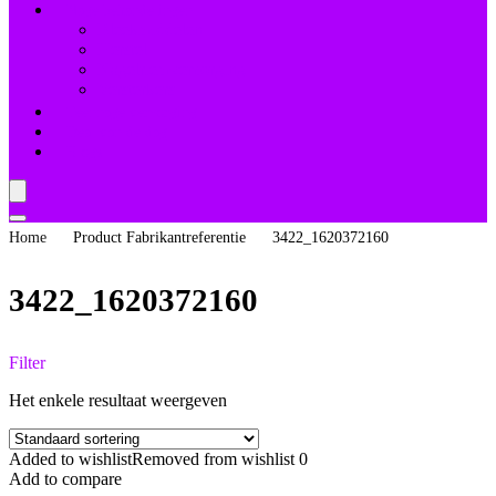
Nagelbehandelingen
Bleekmiddelen
Herstel
Nagelriemverzorging
Versterkers
Teennagelverzorging
Deal van de dag
Blogs
Home
Product Fabrikantreferentie
3422_1620372160
3422_1620372160
Filter
Het enkele resultaat weergeven
Added to wishlist
Removed from wishlist
0
Add to compare