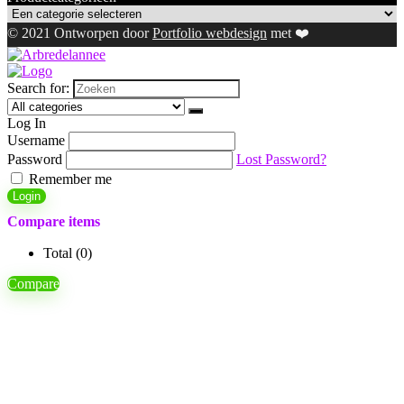
© 2021 Ontworpen door
Portfolio webdesign
met ❤️
Search for:
Log In
Username
Password
Lost Password?
Remember me
Login
Compare items
Total (
0
)
Compare