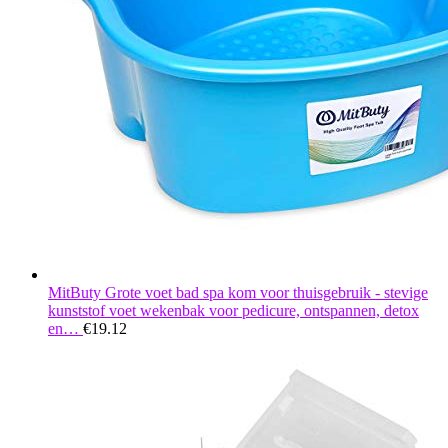
MitButy Grote voet bad spa kom voor thuisgebruik - stevige
kunststof voet wekenbak voor pedicure, ontspannen, detox
en…
€
19.12