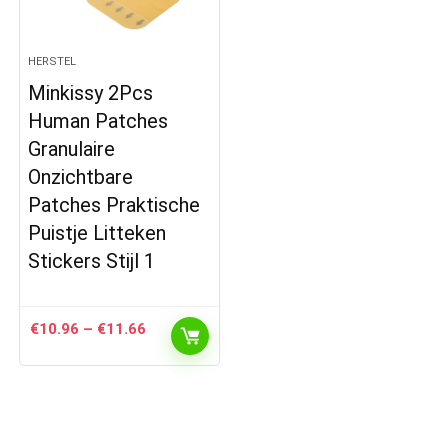
HERSTEL
Minkissy 2Pcs
Human Patches
Granulaire
Onzichtbare
Patches Praktische
Puistje Litteken
Stickers Stijl 1
Prijsklasse:
€
10.96
–
€
11.66
€10.96
tot
€11.66