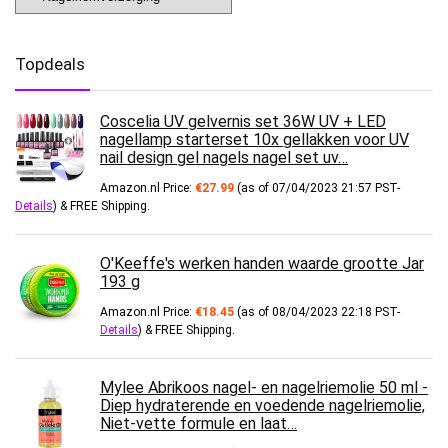
Topdeals
Coscelia UV gelvernis set 36W UV + LED
nagellamp starterset 10x gellakken voor UV
nail design gel nagels nagel set uv…
Amazon.nl Price:
€
27.99
(as of 07/04/2023 21:57 PST-
Details
)
&
FREE Shipping
.
O'Keeffe's werken handen waarde grootte Jar
193 g
Amazon.nl Price:
€
18.45
(as of 08/04/2023 22:18 PST-
Details
)
&
FREE Shipping
.
Mylee Abrikoos nagel- en nagelriemolie 50 ml -
Diep hydraterende en voedende nagelriemolie,
Niet-vette formule en laat…