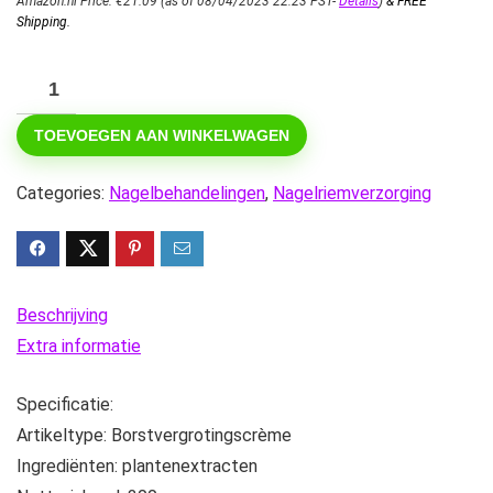
Amazon.nl Price:
€
21.09
(as of 08/04/2023 22:23 PST-
Details
)
&
FREE
Shipping
.
300g
Borstvergrotingscrème,
TOEVOEGEN AAN WINKELWAGEN
Natuurlijke
Extracten
Categories:
Nagelbehandelingen
,
Nagelriemverzorging
Borstverstevigende
Liftende
Crème
hoeveelheid
Beschrijving
Extra informatie
Specificatie:
Artikeltype: Borstvergrotingscrème
Ingrediënten: plantenextracten