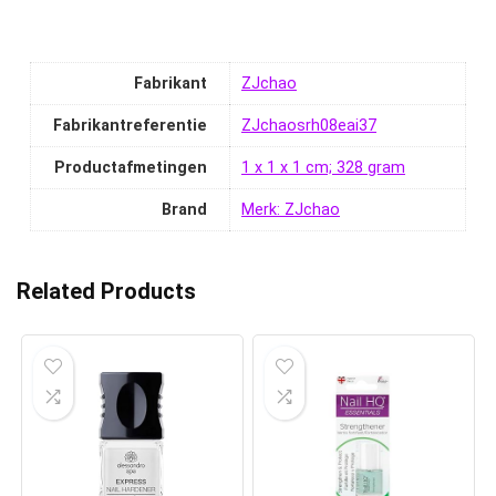
Fabrikant
‎ZJchao
Fabrikantreferentie
‎ZJchaosrh08eai37
Productafmetingen
‎1 x 1 x 1 cm; 328 gram
Brand
Merk: ZJchao
Related Products