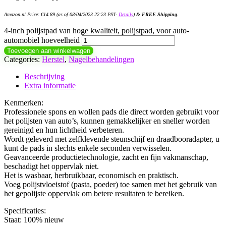
Amazon.nl Price:
€
14.89
(as of 08/04/2023 22:23 PST-
Details
)
&
FREE Shipping
.
4-inch polijstpad van hoge kwaliteit, polijstpad, voor auto-
automobiel hoeveelheid
Toevoegen aan winkelwagen
Categories:
Herstel
,
Nagelbehandelingen
Beschrijving
Extra informatie
Kenmerken:
Professionele spons en wollen pads die direct worden gebruikt voor
het polijsten van auto’s, kunnen gemakkelijker en sneller worden
gereinigd en hun lichtheid verbeteren.
Wordt geleverd met zelfklevende steunschijf en draadbooradapter, u
kunt de pads in slechts enkele seconden verwisselen.
Geavanceerde productietechnologie, zacht en fijn vakmanschap,
beschadigt het oppervlak niet.
Het is wasbaar, herbruikbaar, economisch en praktisch.
Voeg polijstvloeistof (pasta, poeder) toe samen met het gebruik van
het gepolijste oppervlak om betere resultaten te bereiken.
Specificaties:
Staat: 100% nieuw