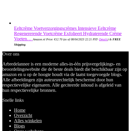
Eeltcrème Voetverzorgingscrèmes Intensieve Eeltcrème
Regenererende Voetcrème Exfolieert Hydraterende Crème
Voeten…
Amazon.nl Price:
€
12.70
(as of 08/04/2023 22:21 PST-
Details
)
&
FREE
Shipping
.
Over ons
Arbredelannee is een moderne alles-in-één prijsvergelijkings- en
beoordelingswebsite die de beste deals biedt die beschikbaar zijn op
amazon en u op de hoogte houdt via de laatst toegevoegde blogs.
Alle afbeeldingen zijn auteursrechtelijk beschermd door hun
respectievelijke eigenaren. Alle geciteerde inhoud is afgeleid van
hun respectievelijke bronnen.
Snelle links
Home
Overzicht
Alles winkelen
Blogs