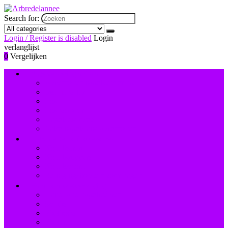
Search for:
Login / Register is disabled
Login
verlanglijst
0
Vergelijken
Nagelversiering and -lak
Accessoires nagelversiering
Instrumenten
Lak
Lakremover
Nagelstudiosets
Valse nagels and accessoires
Instrumenten and accessoires
Nagelboren
Nagelknippers
Nagelscharen
Reinigingsborstels voor nagels
Hand- and voetverzorging
Hand- and nagelcrèmes
Scrubs
Voetbaden
Voetcrèmes