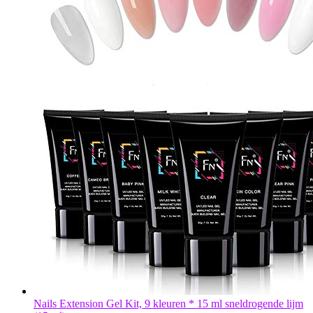
Nails Extension Gel Kit, 9 kleuren * 15 ml sneldrogende lijm