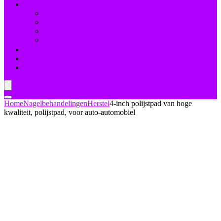
Nagelbehandelingen
Bleekmiddelen
Herstel
Nagelriemverzorging
Versterkers
Teennagelverzorging
Deal van de dag
Blogs
Home
Nagelbehandelingen
Herstel
4-inch polijstpad van hoge
kwaliteit, polijstpad, voor auto-automobiel