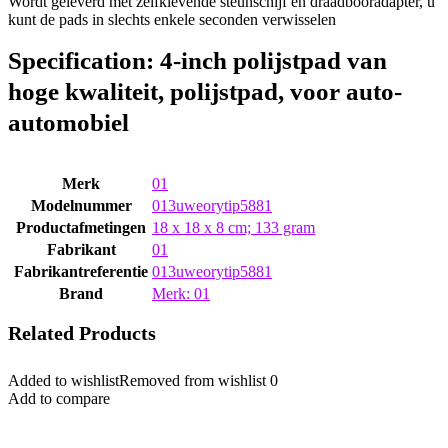
Wordt geleverd met zelfklevende steunschijf en draadbooradapter, u
kunt de pads in slechts enkele seconden verwisselen
Specification:
4-inch polijstpad van
hoge kwaliteit, polijstpad, voor auto-
automobiel
Merk
‎01
Modelnummer
‎013uweorytip5881
Productafmetingen
‎18 x 18 x 8 cm; 133 gram
Fabrikant
‎01
Fabrikantreferentie
‎013uweorytip5881
Brand
Merk: 01
Related Products
Added to wishlist
Removed from wishlist
0
Add to compare