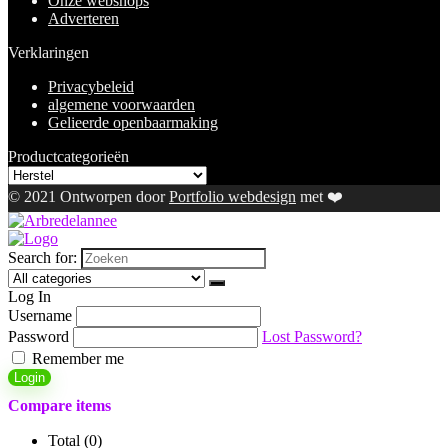
Onze webshops
Adverteren
Verklaringen
Privacybeleid
algemene voorwaarden
Gelieerde openbaarmaking
Productcategorieën
© 2021 Ontworpen door
Portfolio webdesign
met ❤️
Search for:
Log In
Username
Password
Lost Password?
Remember me
Login
Compare items
Total (
0
)