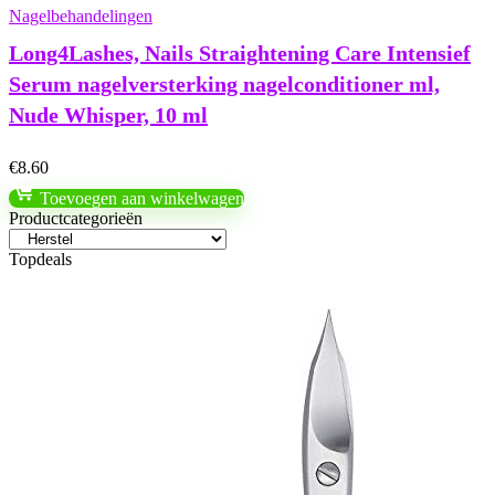
Nagelbehandelingen
Long4Lashes, Nails Straightening Care Intensief
Serum nagelversterking nagelconditioner ml,
Nude Whisper, 10 ml
€
8.60
Toevoegen aan winkelwagen
Productcategorieën
Topdeals