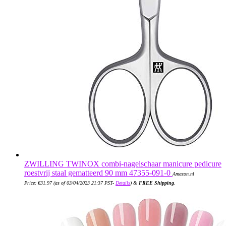
ZWILLING TWINOX combi-nagelschaar manicure pedicure
roestvrij staal gematteerd 90 mm 47355-091-0
Amazon.nl
Price:
€
31.97
(as of 03/04/2023 21:37 PST-
Details
)
&
FREE Shipping
.