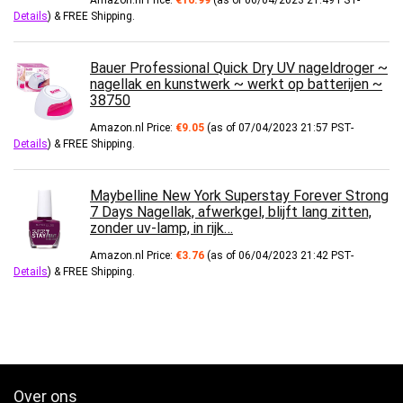
Amazon.nl Price:
€
16.99
(as of 06/04/2023 21:49 PST-
Details
)
&
FREE Shipping
.
Bauer Professional Quick Dry UV nageldroger ~
nagellak en kunstwerk ~ werkt op batterijen ~
38750
Amazon.nl Price:
€
9.05
(as of 07/04/2023 21:57 PST-
Details
)
&
FREE Shipping
.
Maybelline New York Superstay Forever Strong
7 Days Nagellak, afwerkgel, blijft lang zitten,
zonder uv-lamp, in rijk…
Amazon.nl Price:
€
3.76
(as of 06/04/2023 21:42 PST-
Details
)
&
FREE Shipping
.
Over ons