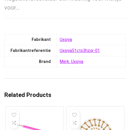
voor…
Fabrikant
‎Uxsiya
Fabrikantreferentie
‎Uxsiya51cts3hzqr-01
Brand
Merk: Uxsiya
Related Products