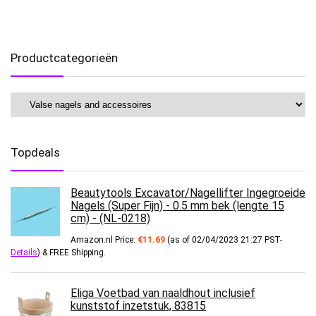
Productcategorieën
Topdeals
Beautytools Excavator/Nagellifter Ingegroeide
Nagels (Super Fijn) - 0.5 mm bek (lengte 15
cm) - (NL-0218)
Amazon.nl Price:
€
11.69
(as of 02/04/2023 21:27 PST-
Details
)
&
FREE Shipping
.
Eliga Voetbad van naaldhout inclusief
kunststof inzetstuk, 83815