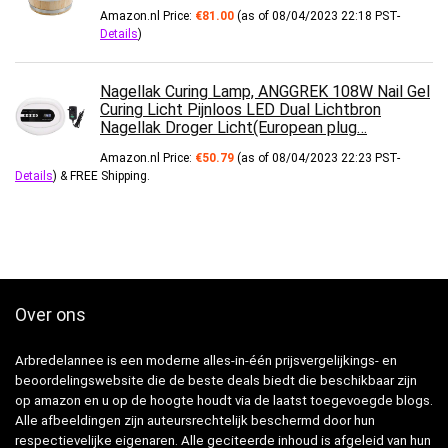
Amazon.nl Price:
€
81.00
(as of 08/04/2023 22:18 PST-
Details
)
Nagellak Curing Lamp, ANGGREK 108W Nail Gel
Curing Licht Pijnloos LED Dual Lichtbron
Nagellak Droger Licht(European plug…
Amazon.nl Price:
€
50.79
(as of 08/04/2023 22:23 PST-
Details
)
&
FREE Shipping
.
Over ons
Arbredelannee is een moderne alles-in-één prijsvergelijkings- en
beoordelingswebsite die de beste deals biedt die beschikbaar zijn
op amazon en u op de hoogte houdt via de laatst toegevoegde blogs.
Alle afbeeldingen zijn auteursrechtelijk beschermd door hun
respectievelijke eigenaren. Alle geciteerde inhoud is afgeleid van hun