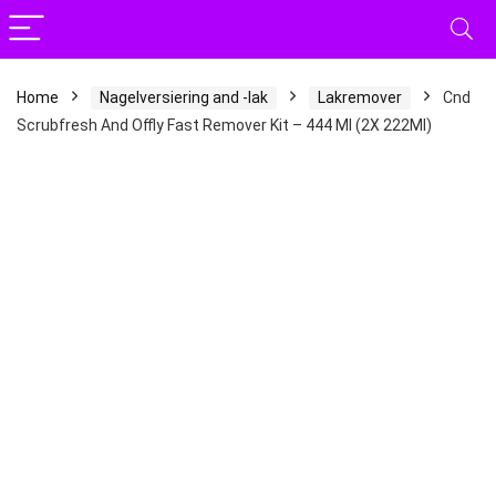
Home
Nagelversiering and -lak
Lakremover
Cnd
Scrubfresh And Offly Fast Remover Kit – 444 Ml (2X 222Ml)