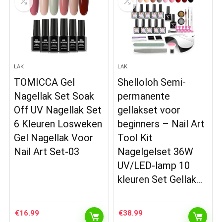
LAK
LAK
TOMICCA Gel
Shelloloh Semi-
Nagellak Set Soak
permanente
Off UV Nagellak Set
gellakset voor
6 Kleuren Losweken
beginners – Nail Art
Gel Nagellak Voor
Tool Kit
Nail Art Set-03
Nagelgelset 36W
UV/LED-lamp 10
kleuren Set Gellak…
€
16.99
€
38.99