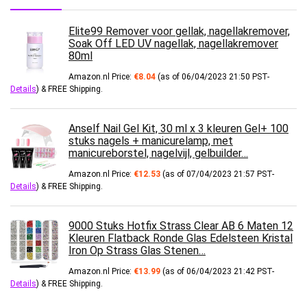
Elite99 Remover voor gellak, nagellakremover,
Soak Off LED UV nagellak, nagellakremover
80ml
Amazon.nl Price:
€
8.04
(as of 06/04/2023 21:50 PST-
Details
)
&
FREE Shipping
.
Anself Nail Gel Kit, 30 ml x 3 kleuren Gel+ 100
stuks nagels + manicurelamp, met
manicureborstel, nagelvijl, gelbuilder…
Amazon.nl Price:
€
12.53
(as of 07/04/2023 21:57 PST-
Details
)
&
FREE Shipping
.
9000 Stuks Hotfix Strass Clear AB 6 Maten 12
Kleuren Flatback Ronde Glas Edelsteen Kristal
Iron Op Strass Glas Stenen…
Amazon.nl Price:
€
13.99
(as of 06/04/2023 21:42 PST-
Details
)
&
FREE Shipping
.