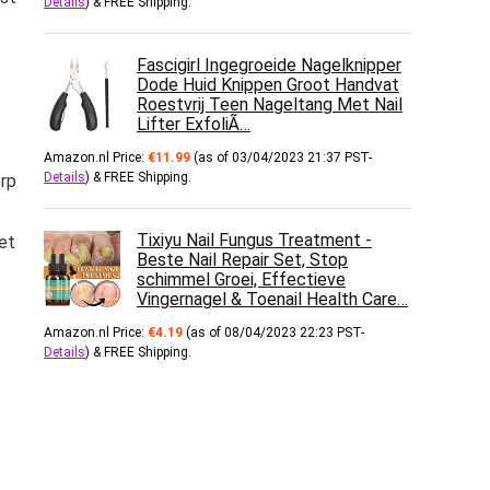
Details
)
&
FREE Shipping
.
Fascigirl Ingegroeide Nagelknipper
Dode Huid Knippen Groot Handvat
Roestvrij Teen Nageltang Met Nail
Lifter ExfoliÃ…
Amazon.nl Price:
€
11.99
(as of 03/04/2023 21:37 PST-
Details
)
&
FREE Shipping
.
erp
Tixiyu Nail Fungus Treatment -
et
Beste Nail Repair Set, Stop
schimmel Groei, Effectieve
Vingernagel & Toenail Health Care…
Amazon.nl Price:
€
4.19
(as of 08/04/2023 22:23 PST-
Details
)
&
FREE Shipping
.