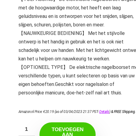
met de hoogwaardige motor, het heeft een laag
geluidsniveau en is ontworpen voor het snijden, slijpen,
slijpen, schuren, polijsten, boren en meer.
【NAUWKEURIGE BEDIENING】 Met het stijlvolle
ontwerp is het handig in gebruik en het is ook niet
schadelijk voor uw handen. Met het lichtgewicht ontw
kan het u helpen om nauwkeurig te werken.
【OPTIONEEL TYPE】 De elektrische nagelboorset m
verschillende typen, u kunt selecteren op basis van uw
eigen behoeften.Geschikt voor nagelsalon of
persoonlijke manicure, doe-het-zelf nail art thuis.
Amazon.nl Price:
€
20.19
(as of 03/04/2023 21:37 PST-
Details
)
&
FREE Shipping
.
TOEVOEGEN
AAN