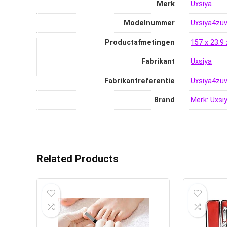
Merk
‎Uxsiya
Modelnummer
‎Uxsiya4zu
Productafmetingen
‎157 x 23.
Fabrikant
‎Uxsiya
Fabrikantreferentie
‎Uxsiya4zu
Brand
Merk: Uxsi
Related Products