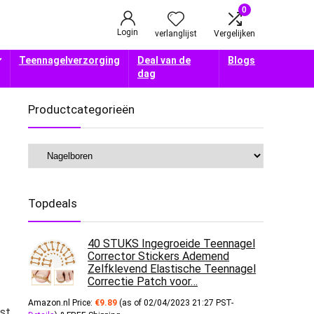
0
Login
verlanglijst
Vergelijken
Teennagelverzorging
Deal van de
Blogs
dag
Productcategorieën
Topdeals
40 STUKS Ingegroeide Teennagel
Corrector Stickers Ademend
Zelfklevend Elastische Teennagel
Correctie Patch voor…
Amazon.nl Price:
€
9.89
(as of 02/04/2023 21:27 PST-
st