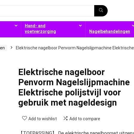
Hand- and
voetverzorging
Nagelbehandelingen
ren
Elektrische nagelboor Penvorm Nagelslijpmachine Elektrische
Elektrische nagelboor
Penvorm Nagelslijpmachine
Elektrische polijstvijl voor
gebruik met nageldesign
Add to wishlist
Add to compare
【TOEPASSING】 De elektrische nagelboorset uitgeru