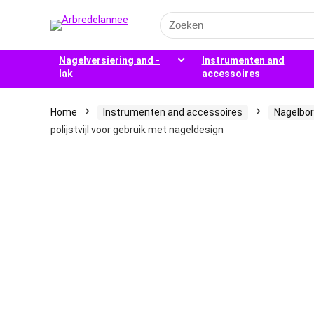
Search
for:
Nagelversiering and -
Instrumenten and
lak
accessoires
Home
Instrumenten and accessoires
Nagelbo
polijstvijl voor gebruik met nageldesign