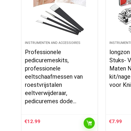
INSTRUMENTEN AND ACCESSOIRES
INSTRUMENT
Professionele
longzon
pedicuremeskits,
Stuks- V
professionele
Maten N
eeltschaafmessen van
kit/nagel
roestvrijstalen
voor Kn
eeltverwijderaar,
pedicuremes dode…
€
12.99
€
7.99