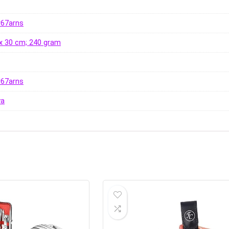
v67arns
9 x 30 cm; 240 gram
v67arns
ya