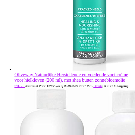
Oliveway Natuurlijke Herstellende en voedende voet crème
voor hielkloven (200 ml), met shea butter, zonnebloemolie
en…
Amazon.nl Price:
€
19.95
(as of 08/04/2023 22:21 PST-
Details
)
&
FREE Shipping
.