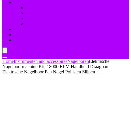
Nagelbehandelingen
Bleekmiddelen
Herstel
Nagelriemverzorging
Versterkers
Teennagelverzorging
Deal van de dag
Blogs
Home
Instrumenten and accessoires
Nagelboren
Elektrische
Nagelboormachine Kit, 18000 RPM Handheld Draagbare
Elektrische Nagelboor Pen Nagel Polijsten Slijpen…