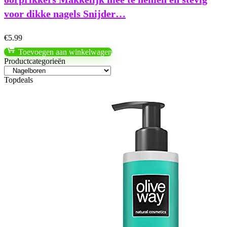
voor dikke nagels Snijder…
€
5.99
Toevoegen aan winkelwagen
Productcategorieën
Topdeals