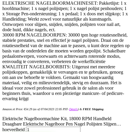
ELEKTRISCHE NAGELBOORMACHINESET: Pakketlijst: 1 x
hoofdmachine; 1 x nagel polijstpen; 1 x nagel polijst penhouders; 1
x Storage Pen-ondersteuning; 1 x pedaal; 1 x doos met slijpkop; 1 x
Handleiding; Werkt zowel voor natuurlijke als kunstnagels.
Ontworpen voor slijpen, snijden, snijden, polijsten voor nail art,
dode huid, dikke nagels, ect.
30000 RPM NAGELBOORPEN: 30000 tpm hoge rotatiesnelheid,
stabiele prestaties, snel en effectief je nagel polijsten. Draai om de
rotatiesnelheid van de machine aan te passen, u kunt deze regelen op
basis van de onderdelen die moeten worden gepolijst. Schakelbare
pedaalontwerpen, voorwaarts en achterwaarts roterende modus,
eenvoudig te converteren, verbeteren de werkefficiëntie
KWALITEIT NAGELBOORBITS: Uitgerust met meerdere
polijstkoppen, gemakkelijk te vervangen en te gebruiken, genoeg
om aan uw behoefte te voldoen. Gemaakt van hoogwaardig
materiaal, veilig en milieuvriendelijk, stevig en duurzaam. Het is
ideaal voor zowel professioneel gebruik in de salon als voor
beginners thuis, waardoor u een plezierige manicure- of pedicure-
ervaring krijgt
Amazon.nl Price:
€
54.29
(as of 07/04/2023 22:05 PST-
Details
)
&
FREE Shipping
.
Elektrische Nagelboormachine Kit, 18000 RPM Handheld
Draagbare Elektrische Nagelboor Pen Nagel Polijsten Slijpen…
hoeveelheid