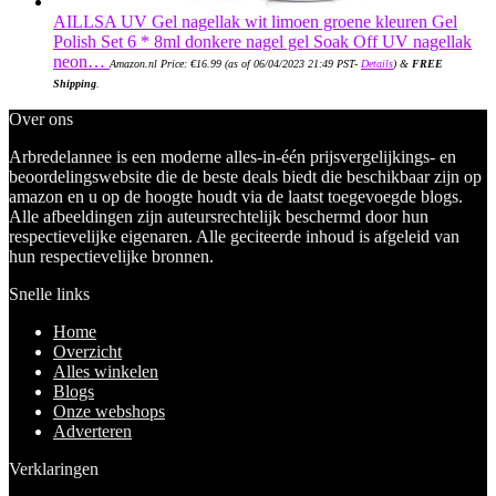
AILLSA UV Gel nagellak wit limoen groene kleuren Gel
Polish Set 6 * 8ml donkere nagel gel Soak Off UV nagellak
neon…
Amazon.nl Price:
€
16.99
(as of 06/04/2023 21:49 PST-
Details
)
&
FREE
Shipping
.
Over ons
Arbredelannee is een moderne alles-in-één prijsvergelijkings- en
beoordelingswebsite die de beste deals biedt die beschikbaar zijn op
amazon en u op de hoogte houdt via de laatst toegevoegde blogs.
Alle afbeeldingen zijn auteursrechtelijk beschermd door hun
respectievelijke eigenaren. Alle geciteerde inhoud is afgeleid van
hun respectievelijke bronnen.
Snelle links
Home
Overzicht
Alles winkelen
Blogs
Onze webshops
Adverteren
Verklaringen