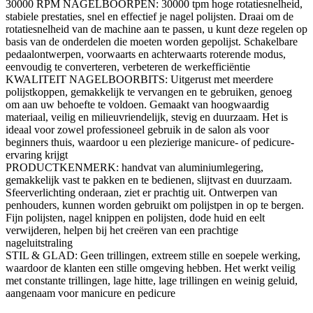
30000 RPM NAGELBOORPEN: 30000 tpm hoge rotatiesnelheid,
stabiele prestaties, snel en effectief je nagel polijsten. Draai om de
rotatiesnelheid van de machine aan te passen, u kunt deze regelen op
basis van de onderdelen die moeten worden gepolijst. Schakelbare
pedaalontwerpen, voorwaarts en achterwaarts roterende modus,
eenvoudig te converteren, verbeteren de werkefficiëntie
KWALITEIT NAGELBOORBITS: Uitgerust met meerdere
polijstkoppen, gemakkelijk te vervangen en te gebruiken, genoeg
om aan uw behoefte te voldoen. Gemaakt van hoogwaardig
materiaal, veilig en milieuvriendelijk, stevig en duurzaam. Het is
ideaal voor zowel professioneel gebruik in de salon als voor
beginners thuis, waardoor u een plezierige manicure- of pedicure-
ervaring krijgt
PRODUCTKENMERK: handvat van aluminiumlegering,
gemakkelijk vast te pakken en te bedienen, slijtvast en duurzaam.
Sfeerverlichting onderaan, ziet er prachtig uit. Ontwerpen van
penhouders, kunnen worden gebruikt om polijstpen in op te bergen.
Fijn polijsten, nagel knippen en polijsten, dode huid en eelt
verwijderen, helpen bij het creëren van een prachtige
nageluitstraling
STIL & GLAD: Geen trillingen, extreem stille en soepele werking,
waardoor de klanten een stille omgeving hebben. Het werkt veilig
met constante trillingen, lage hitte, lage trillingen en weinig geluid,
aangenaam voor manicure en pedicure