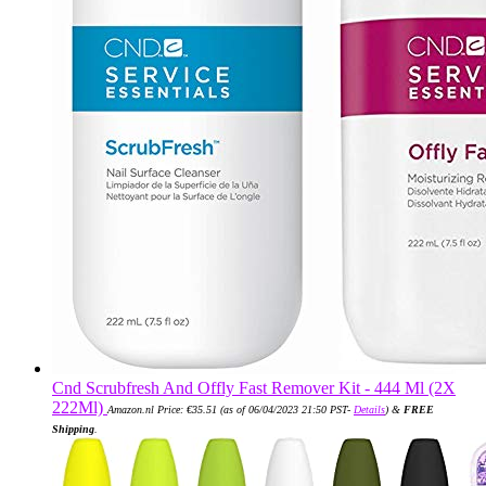
Cnd Scrubfresh And Offly Fast Remover Kit - 444 Ml (2X
222Ml)
Amazon.nl Price:
€
35.51
(as of 06/04/2023 21:50 PST-
Details
)
&
FREE
Shipping
.