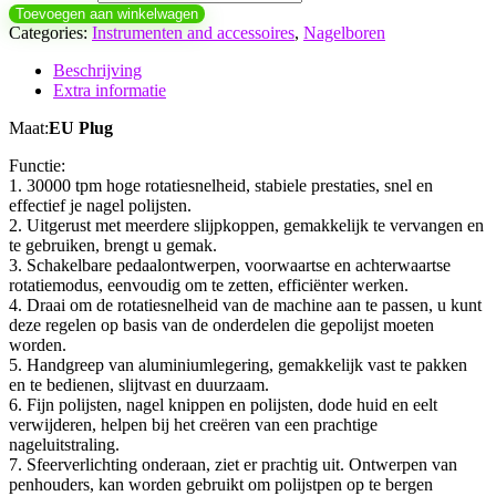
Toevoegen aan winkelwagen
Categories:
Instrumenten and accessoires
,
Nagelboren
Beschrijving
Extra informatie
Maat:
EU Plug
Functie:
1. 30000 tpm hoge rotatiesnelheid, stabiele prestaties, snel en
effectief je nagel polijsten.
2. Uitgerust met meerdere slijpkoppen, gemakkelijk te vervangen en
te gebruiken, brengt u gemak.
3. Schakelbare pedaalontwerpen, voorwaartse en achterwaartse
rotatiemodus, eenvoudig om te zetten, efficiënter werken.
4. Draai om de rotatiesnelheid van de machine aan te passen, u kunt
deze regelen op basis van de onderdelen die gepolijst moeten
worden.
5. Handgreep van aluminiumlegering, gemakkelijk vast te pakken
en te bedienen, slijtvast en duurzaam.
6. Fijn polijsten, nagel knippen en polijsten, dode huid en eelt
verwijderen, helpen bij het creëren van een prachtige
nageluitstraling.
7. Sfeerverlichting onderaan, ziet er prachtig uit. Ontwerpen van
penhouders, kan worden gebruikt om polijstpen op te bergen