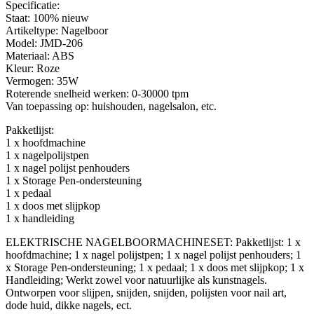
Specificatie:
Staat: 100% nieuw
Artikeltype: Nagelboor
Model: JMD-206
Materiaal: ABS
Kleur: Roze
Vermogen: 35W
Roterende snelheid werken: 0-30000 tpm
Van toepassing op: huishouden, nagelsalon, etc.
Pakketlijst:
1 x hoofdmachine
1 x nagelpolijstpen
1 x nagel polijst penhouders
1 x Storage Pen-ondersteuning
1 x pedaal
1 x doos met slijpkop
1 x handleiding
ELEKTRISCHE NAGELBOORMACHINESET: Pakketlijst: 1 x
hoofdmachine; 1 x nagel polijstpen; 1 x nagel polijst penhouders; 1
x Storage Pen-ondersteuning; 1 x pedaal; 1 x doos met slijpkop; 1 x
Handleiding; Werkt zowel voor natuurlijke als kunstnagels.
Ontworpen voor slijpen, snijden, snijden, polijsten voor nail art,
dode huid, dikke nagels, ect.