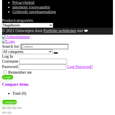
Privacybeleid
algemene voorwaarden
Gelieerde openbaarmaking
Productcategorieën
© 2021 Ontworpen door
Portfolio webdesign
met ❤️
Search for:
Log In
Username
Password
Lost Password?
Remember me
Login
Compare items
Total (
0
)
Compare