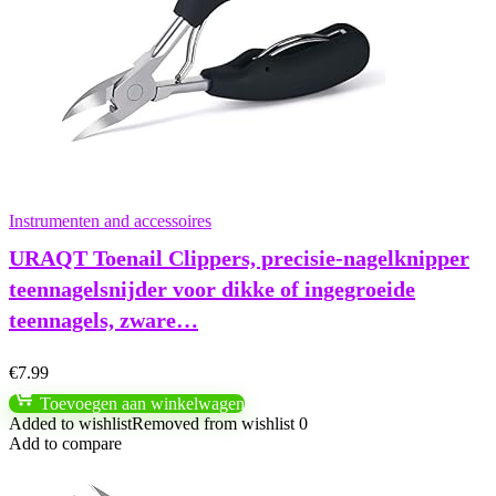
Instrumenten and accessoires
URAQT Toenail Clippers, precisie-nagelknipper
teennagelsnijder voor dikke of ingegroeide
teennagels, zware…
€
7.99
Toevoegen aan winkelwagen
Added to wishlist
Removed from wishlist
0
Add to compare