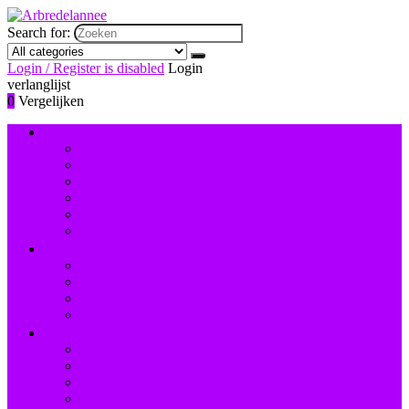
Search for:
Login / Register is disabled
Login
verlanglijst
0
Vergelijken
Nagelversiering and -lak
Accessoires nagelversiering
Instrumenten
Lak
Lakremover
Nagelstudiosets
Valse nagels and accessoires
Instrumenten and accessoires
Nagelboren
Nagelknippers
Nagelscharen
Reinigingsborstels voor nagels
Hand- and voetverzorging
Hand- and nagelcrèmes
Scrubs
Voetbaden
Voetcrèmes