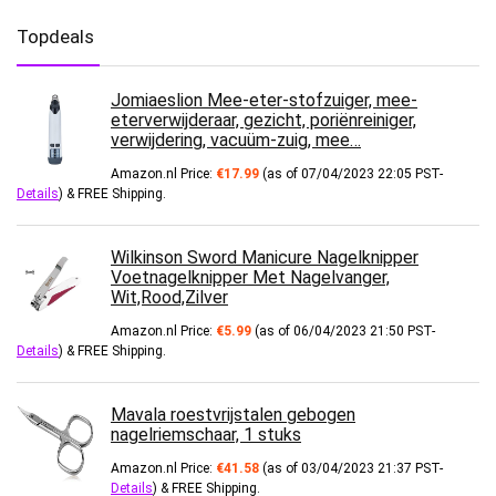
Topdeals
Jomiaeslion Mee-eter-stofzuiger, mee-
eterverwijderaar, gezicht, poriënreiniger,
verwijdering, vacuüm-zuig, mee…
Amazon.nl Price:
€
17.99
(as of 07/04/2023 22:05 PST-
Details
)
&
FREE Shipping
.
Wilkinson Sword Manicure Nagelknipper
Voetnagelknipper Met Nagelvanger,
Wit,Rood,Zilver
Amazon.nl Price:
€
5.99
(as of 06/04/2023 21:50 PST-
Details
)
&
FREE Shipping
.
Mavala roestvrijstalen gebogen
nagelriemschaar, 1 stuks
Amazon.nl Price:
€
41.58
(as of 03/04/2023 21:37 PST-
Details
)
&
FREE Shipping
.