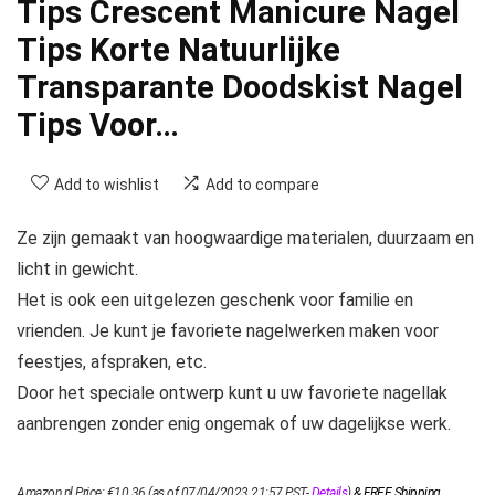
Tips Crescent Manicure Nagel
Tips Korte Natuurlijke
Transparante Doodskist Nagel
Tips Voor…
Add to wishlist
Add to compare
Ze zijn gemaakt van hoogwaardige materialen, duurzaam en
licht in gewicht.
Het is ook een uitgelezen geschenk voor familie en
vrienden. Je kunt je favoriete nagelwerken maken voor
feestjes, afspraken, etc.
Door het speciale ontwerp kunt u uw favoriete nagellak
aanbrengen zonder enig ongemak of uw dagelijkse werk.
Amazon.nl Price:
€
10.36
(as of 07/04/2023 21:57 PST-
Details
)
&
FREE Shipping
.