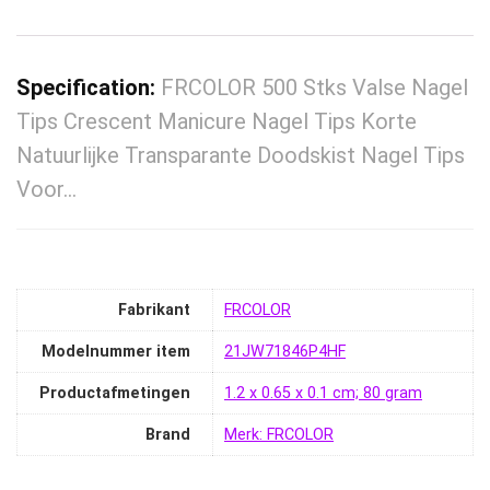
Specification:
FRCOLOR 500 Stks Valse Nagel
Tips Crescent Manicure Nagel Tips Korte
Natuurlijke Transparante Doodskist Nagel Tips
Voor…
Fabrikant
‎FRCOLOR
Modelnummer item
‎21JW71846P4HF
Productafmetingen
‎1.2 x 0.65 x 0.1 cm; 80 gram
Brand
Merk: FRCOLOR