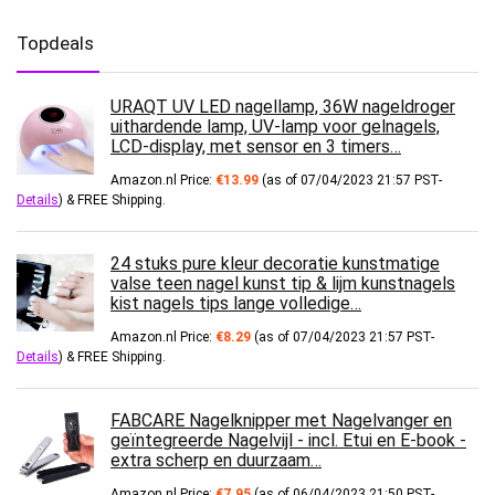
Topdeals
URAQT UV LED nagellamp, 36W nageldroger
uithardende lamp, UV-lamp voor gelnagels,
LCD-display, met sensor en 3 timers…
Amazon.nl Price:
€
13.99
(as of 07/04/2023 21:57 PST-
Details
)
&
FREE Shipping
.
24 stuks pure kleur decoratie kunstmatige
valse teen nagel kunst tip & lijm kunstnagels
kist nagels tips lange volledige…
Amazon.nl Price:
€
8.29
(as of 07/04/2023 21:57 PST-
Details
)
&
FREE Shipping
.
FABCARE Nagelknipper met Nagelvanger en
geïntegreerde Nagelvijl - incl. Etui en E-book -
extra scherp en duurzaam…
Amazon.nl Price:
€
7.95
(as of 06/04/2023 21:50 PST-