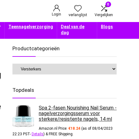
0
Login
verlanglijst
Vergelijken
Teennagelverzorging
Deal van de
Blogs
dag
Productcategorieën
g
Topdeals
e
Spa 2-fasen Nourishing Nail Serum -
nagelverzorgingsserum voor
sterkere/resistente nagels, 14 ml
Amazon.nl Price:
€
18.24
(as of 08/04/2023
22:23 PST-
Details
)
&
FREE Shipping
.