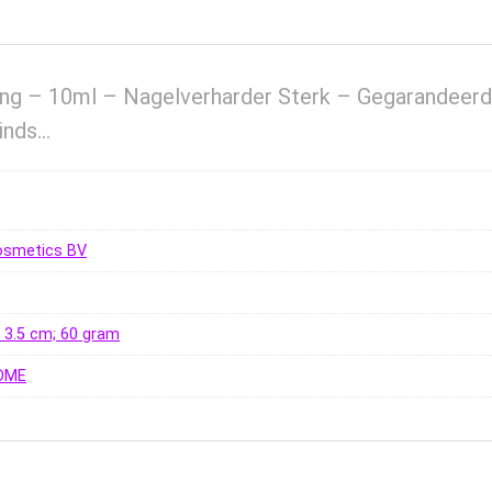
ng – 10ml – Nagelverharder Sterk – Gegarandeerd
sinds…
osmetics BV
 x 3.5 cm; 60 gram
OME