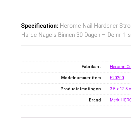
Specification:
Herome Nail Hardener Stro
Harde Nagels Binnen 30 Dagen – De nr. 1 
Fabrikant
‎Herome C
Modelnummer item
‎E20200
Productafmetingen
‎3.5 x 13.5
Brand
Merk: HER