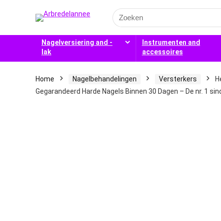
Search
for:
Nagelversiering and -
Instrumenten and
lak
accessoires
Home
Nagelbehandelingen
Versterkers
H
Gegarandeerd Harde Nagels Binnen 30 Dagen – De nr. 1 si