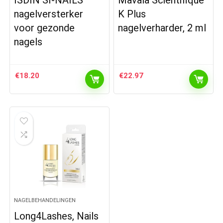
ISDIN SI-NAILS
Mavala Scientifique
nagelversterker
K Plus
voor gezonde
nagelverharder, 2 ml
nagels
€
18.20
€
22.97
NAGELBEHANDELINGEN
Long4Lashes, Nails