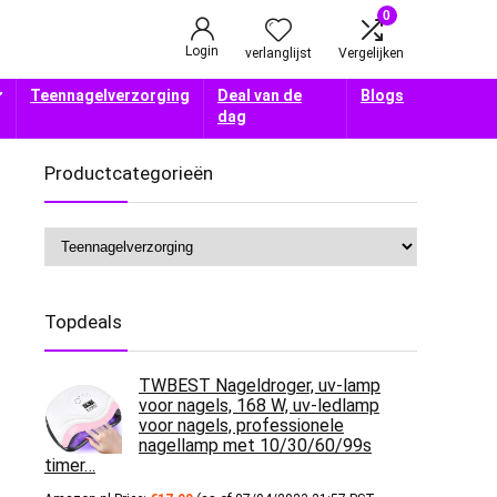
0
Login
verlanglijst
Vergelijken
Teennagelverzorging
Deal van de
Blogs
dag
Productcategorieën
Topdeals
TWBEST Nageldroger, uv-lamp
voor nagels, 168 W, uv-ledlamp
voor nagels, professionele
nagellamp met 10/30/60/99s
timer…