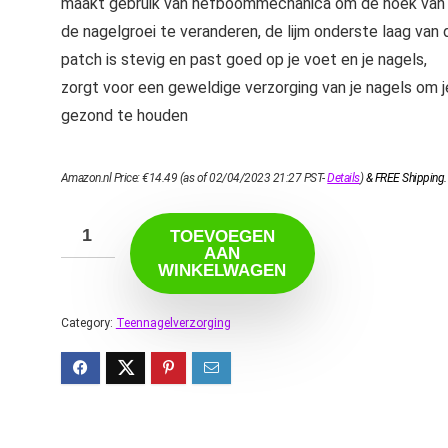
maakt gebruik van hefboommechanica om de hoek van
de nagelgroei te veranderen, de lijm onderste laag van 
patch is stevig en past goed op je voet en je nagels,
zorgt voor een geweldige verzorging van je nagels om j
gezond te houden
Amazon.nl Price:
€
14.49
(as of 02/04/2023 21:27 PST-
Details
)
&
FREE Shipping
.
TOEVOEGEN
AAN
WINKELWAGEN
Category:
Teennagelverzorging