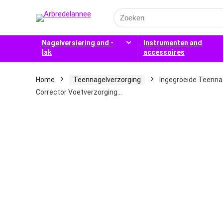
Search
for:
Nagelversiering and -
Instrumenten and
lak
accessoires
Home
Teennagelverzorging
Ingegroeide Teennag
Corrector Voetverzorging…