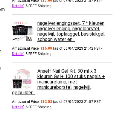
Amazon.nl Price:
€
17.99
(as of 07/04/2023 21:57 PST-
Details
)
&
FREE Shipping
.
 om
nagelverlengingsset, 7 * kleuren
nagelverlenging, nagelborstel,
nagelvijl, toplaaggel, basislakgel,
schoon water en…
Amazon.nl Price:
€
16.99
(as of 06/04/2023 21:42 PST-
n
Details
)
&
FREE Shipping
.
e
Anself Nail Gel Kit, 30 ml x 3
kleuren Gel+ 100 stuks nagels +
manicurelamp, met
manicureborstel, nagelvijl,
gelbuilder…
Amazon.nl Price:
€
12.53
(as of 07/04/2023 21:57 PST-
Details
)
&
FREE Shipping
.