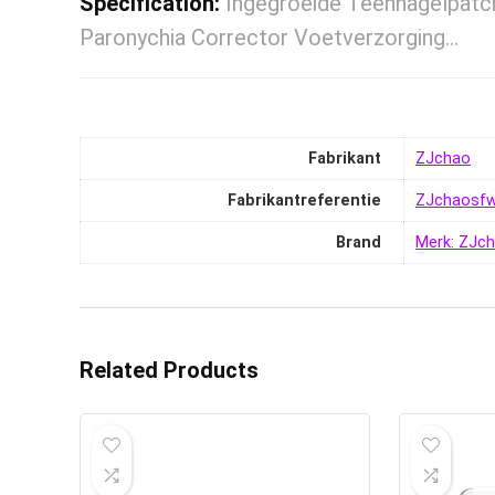
Specification:
Ingegroeide Teennagelpatch
Paronychia Corrector Voetverzorging…
Fabrikant
‎ZJchao
Fabrikantreferentie
‎ZJchaosf
Brand
Merk: ZJc
Related Products