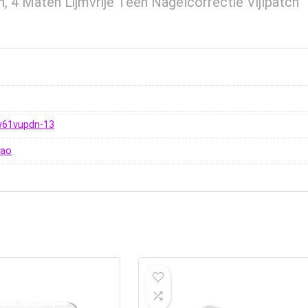
, 4 Maten Lijmvrije Teen Nagelcorrectie Vijlpatch
w61vupdn-13
hao