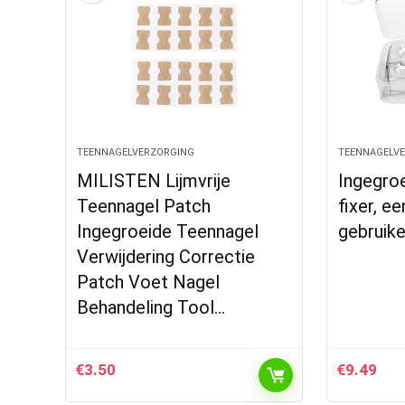
TEENNAGELVERZORGING
TEENNAGELV
MILISTEN Lijmvrije
Ingegro
Teennagel Patch
fixer, e
Ingegroeide Teennagel
gebruike
Verwijdering Correctie
Patch Voet Nagel
Behandeling Tool…
€
3.50
€
9.49