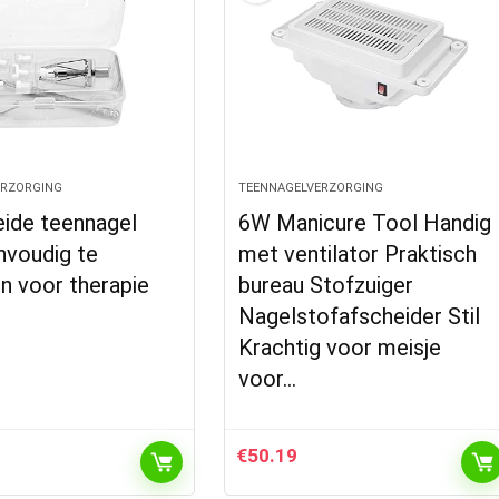
ERZORGING
TEENNAGELVERZORGING
eide teennagel
6W Manicure Tool Handig
envoudig te
met ventilator Praktisch
n voor therapie
bureau Stofzuiger
Nagelstofafscheider Stil
Krachtig voor meisje
voor…
€
50.19