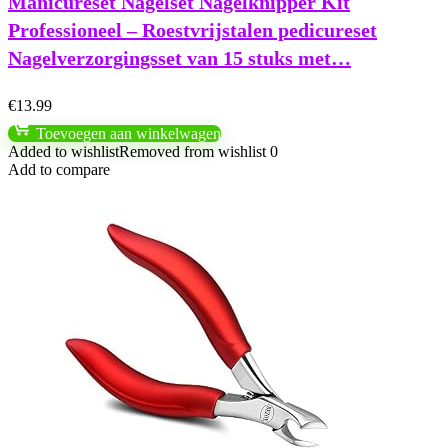
Manicureset Nagelset Nagelknipper Kit
Professioneel – Roestvrijstalen pedicureset
Nagelverzorgingsset van 15 stuks met…
€
13.99
Toevoegen aan winkelwagen
Added to wishlist
Removed from wishlist
0
Add to compare