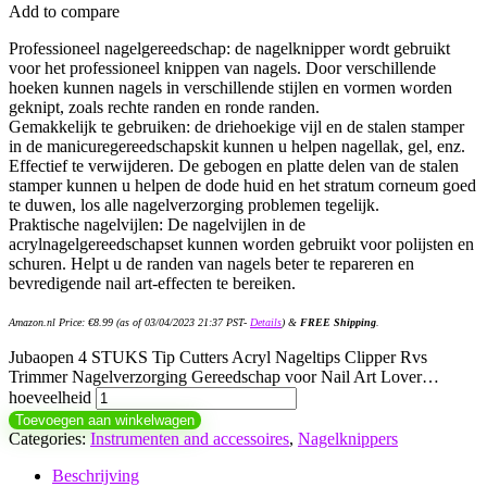
Add to compare
Professioneel nagelgereedschap: de nagelknipper wordt gebruikt
voor het professioneel knippen van nagels. Door verschillende
hoeken kunnen nagels in verschillende stijlen en vormen worden
geknipt, zoals rechte randen en ronde randen.
Gemakkelijk te gebruiken: de driehoekige vijl en de stalen stamper
in de manicuregereedschapskit kunnen u helpen nagellak, gel, enz.
Effectief te verwijderen. De gebogen en platte delen van de stalen
stamper kunnen u helpen de dode huid en het stratum corneum goed
te duwen, los alle nagelverzorging problemen tegelijk.
Praktische nagelvijlen: De nagelvijlen in de
acrylnagelgereedschapset kunnen worden gebruikt voor polijsten en
schuren. Helpt u de randen van nagels beter te repareren en
bevredigende nail art-effecten te bereiken.
Amazon.nl Price:
€
8.99
(as of 03/04/2023 21:37 PST-
Details
)
&
FREE Shipping
.
Jubaopen 4 STUKS Tip Cutters Acryl Nageltips Clipper Rvs
Trimmer Nagelverzorging Gereedschap voor Nail Art Lover…
hoeveelheid
Toevoegen aan winkelwagen
Categories:
Instrumenten and accessoires
,
Nagelknippers
Beschrijving