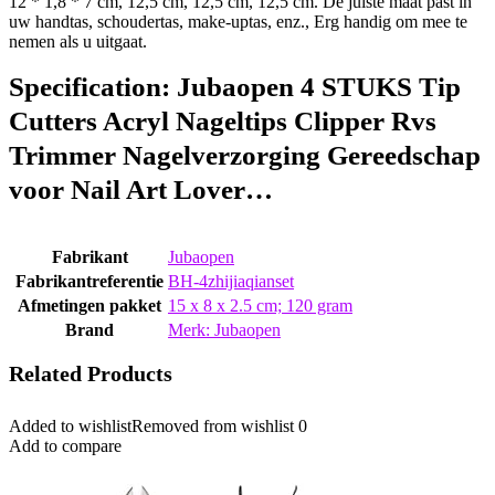
12 * 1,8 * 7 cm, 12,5 cm, 12,5 cm, 12,5 cm. De juiste maat past in
uw handtas, schoudertas, make-uptas, enz., Erg handig om mee te
nemen als u uitgaat.
Specification:
Jubaopen 4 STUKS Tip
Cutters Acryl Nageltips Clipper Rvs
Trimmer Nagelverzorging Gereedschap
voor Nail Art Lover…
Fabrikant
‎Jubaopen
Fabrikantreferentie
‎BH-4zhijiaqianset
Afmetingen pakket
‎15 x 8 x 2.5 cm; 120 gram
Brand
Merk: Jubaopen
Related Products
Added to wishlist
Removed from wishlist
0
Add to compare