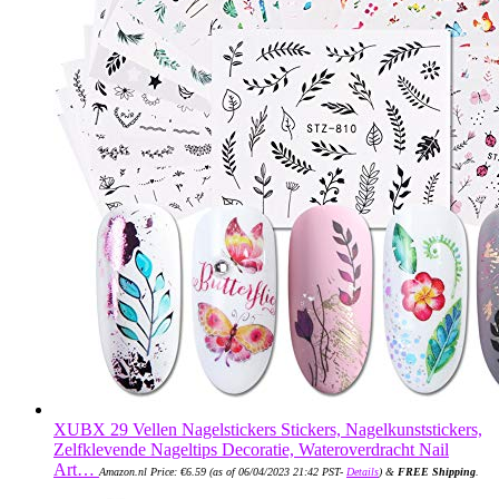
XUBX 29 Vellen Nagelstickers Stickers, Nagelkunststickers,
Zelfklevende Nageltips Decoratie, Wateroverdracht Nail
Art…
Amazon.nl Price:
€
6.59
(as of 06/04/2023 21:42 PST-
Details
)
&
FREE Shipping
.