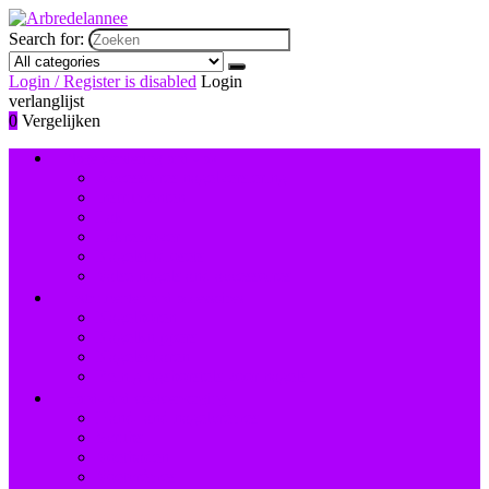
Search for:
Login / Register is disabled
Login
verlanglijst
0
Vergelijken
Nagelversiering and -lak
Accessoires nagelversiering
Instrumenten
Lak
Lakremover
Nagelstudiosets
Valse nagels and accessoires
Instrumenten and accessoires
Nagelboren
Nagelknippers
Nagelscharen
Reinigingsborstels voor nagels
Hand- and voetverzorging
Hand- and nagelcrèmes
Scrubs
Voetbaden
Voetcrèmes