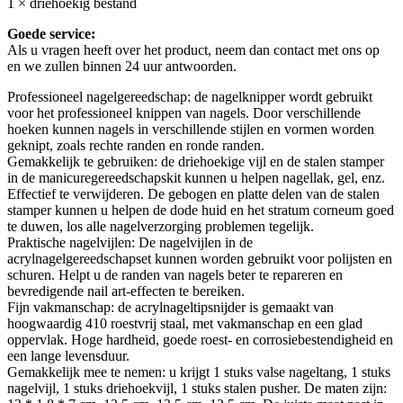
1 × driehoekig bestand
Goede service:
Als u vragen heeft over het product, neem dan contact met ons op
en we zullen binnen 24 uur antwoorden.
Professioneel nagelgereedschap: de nagelknipper wordt gebruikt
voor het professioneel knippen van nagels. Door verschillende
hoeken kunnen nagels in verschillende stijlen en vormen worden
geknipt, zoals rechte randen en ronde randen.
Gemakkelijk te gebruiken: de driehoekige vijl en de stalen stamper
in de manicuregereedschapskit kunnen u helpen nagellak, gel, enz.
Effectief te verwijderen. De gebogen en platte delen van de stalen
stamper kunnen u helpen de dode huid en het stratum corneum goed
te duwen, los alle nagelverzorging problemen tegelijk.
Praktische nagelvijlen: De nagelvijlen in de
acrylnagelgereedschapset kunnen worden gebruikt voor polijsten en
schuren. Helpt u de randen van nagels beter te repareren en
bevredigende nail art-effecten te bereiken.
Fijn vakmanschap: de acrylnageltipsnijder is gemaakt van
hoogwaardig 410 roestvrij staal, met vakmanschap en een glad
oppervlak. Hoge hardheid, goede roest- en corrosiebestendigheid en
een lange levensduur.
Gemakkelijk mee te nemen: u krijgt 1 stuks valse nageltang, 1 stuks
nagelvijl, 1 stuks driehoekvijl, 1 stuks stalen pusher. De maten zijn: