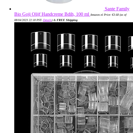
Sante Family
Bio Goji Olijf Handcreme Bdih, 100 ml
Amazon.nl Price:
€
3.68
(as of
08/04/2023 22:18 PST-
Details
)
&
FREE Shipping
.