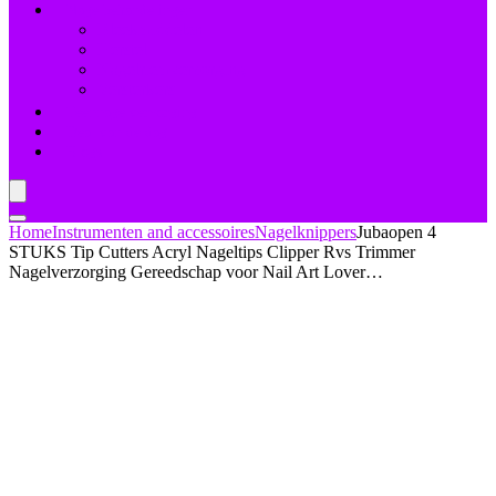
Nagelbehandelingen
Bleekmiddelen
Herstel
Nagelriemverzorging
Versterkers
Teennagelverzorging
Deal van de dag
Blogs
Home
Instrumenten and accessoires
Nagelknippers
Jubaopen 4
STUKS Tip Cutters Acryl Nageltips Clipper Rvs Trimmer
Nagelverzorging Gereedschap voor Nail Art Lover…