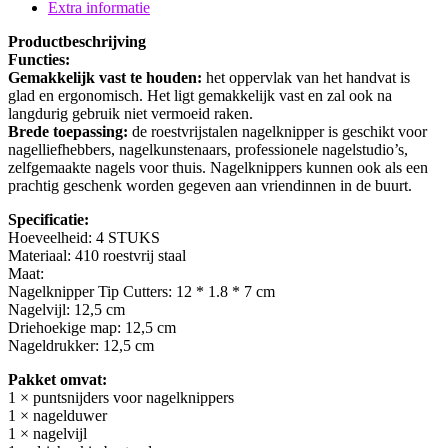
Extra informatie
Productbeschrijving
Functies:
Gemakkelijk vast te houden:
het oppervlak van het handvat is
glad en ergonomisch. Het ligt gemakkelijk vast en zal ook na
langdurig gebruik niet vermoeid raken.
Brede toepassing:
de roestvrijstalen nagelknipper is geschikt voor
nagelliefhebbers, nagelkunstenaars, professionele nagelstudio’s,
zelfgemaakte nagels voor thuis. Nagelknippers kunnen ook als een
prachtig geschenk worden gegeven aan vriendinnen in de buurt.
Specificatie:
Hoeveelheid: 4 STUKS
Materiaal: 410 roestvrij staal
Maat:
Nagelknipper Tip Cutters: 12 * 1.8 * 7 cm
Nagelvijl: 12,5 cm
Driehoekige map: 12,5 cm
Nageldrukker: 12,5 cm
Pakket omvat:
1 × puntsnijders voor nagelknippers
1 × nagelduwer
1 × nagelvijl