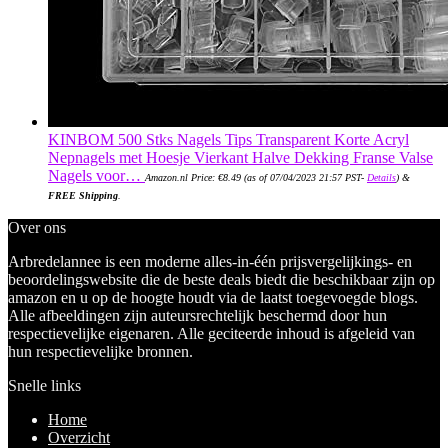
KINBOM 500 Stks Nagels Tips Transparent Korte Acryl
Nepnagels met Hoesje Vierkant Halve Dekking Franse Valse
Nagels voor…
Amazon.nl Price:
€
8.49
(as of 07/04/2023 21:57 PST-
Details
)
&
FREE Shipping
.
Over ons
Arbredelannee is een moderne alles-in-één prijsvergelijkings- en
beoordelingswebsite die de beste deals biedt die beschikbaar zijn op
amazon en u op de hoogte houdt via de laatst toegevoegde blogs.
Alle afbeeldingen zijn auteursrechtelijk beschermd door hun
respectievelijke eigenaren. Alle geciteerde inhoud is afgeleid van
hun respectievelijke bronnen.
Snelle links
Home
Overzicht