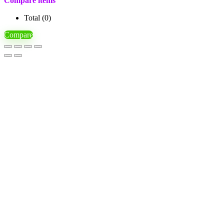
Compare items
Total (
0
)
Compare