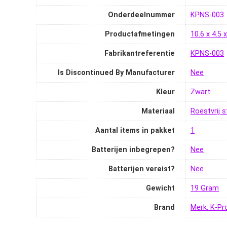
Onderdeelnummer
‎KPNS-003
Productafmetingen
‎10.6 x 4.5
Fabrikantreferentie
‎KPNS-003
Is Discontinued By Manufacturer
‎Nee
Kleur
‎Zwart
Materiaal
‎Roestvrij s
Aantal items in pakket
‎1
Batterijen inbegrepen?
‎Nee
Batterijen vereist?
‎Nee
Gewicht
‎19 Gram
Brand
Merk: K-Pr