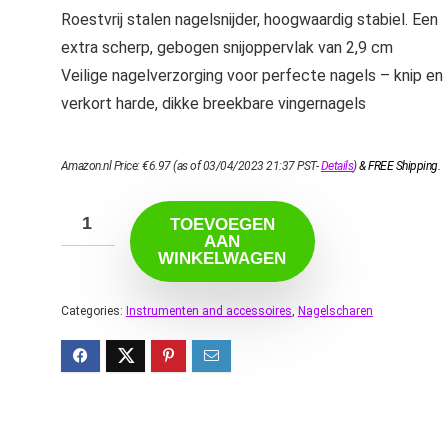
Roestvrij stalen nagelsnijder, hoogwaardig stabiel. Een
extra scherp, gebogen snijoppervlak van 2,9 cm
Veilige nagelverzorging voor perfecte nagels – knip en
verkort harde, dikke breekbare vingernagels
Amazon.nl Price:
€
6.97
(as of 03/04/2023 21:37 PST-
Details
)
&
FREE Shipping
.
TOEVOEGEN
AAN
WINKELWAGEN
Categories:
Instrumenten and accessoires
,
Nagelscharen