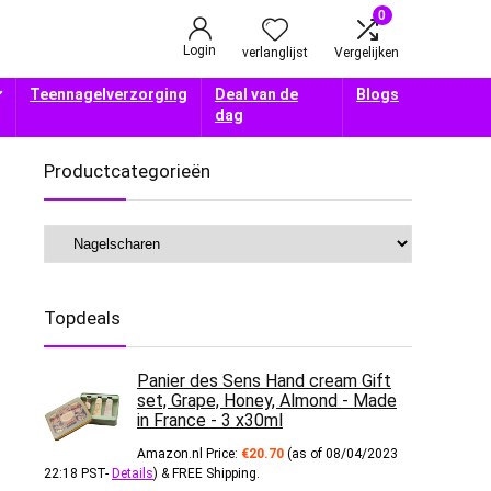
0
Login
verlanglijst
Vergelijken
Teennagelverzorging
Deal van de
Blogs
dag
Productcategorieën
Topdeals
Panier des Sens Hand cream Gift
set, Grape, Honey, Almond - Made
in France - 3 x30ml
Amazon.nl Price:
€
20.70
(as of 08/04/2023
22:18 PST-
Details
)
&
FREE Shipping
.