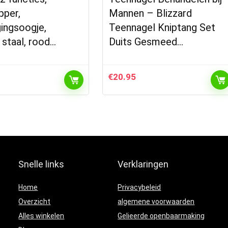
pper,
Mannen – Blizzard
ingsoogje,
Teennagel Kniptang Set
j staal, rood…
Duits Gesmeed…
€
20.95
Snelle links
Verklaringen
Home
Privacybeleid
Overzicht
algemene voorwaarden
Alles winkelen
Gelieerde openbaarmaking