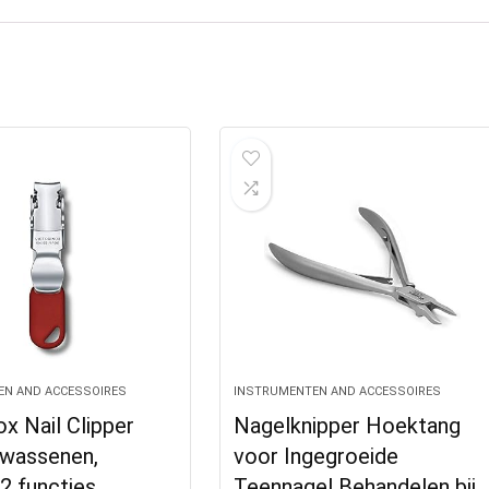
EN AND ACCESSOIRES
INSTRUMENTEN AND ACCESSOIRES
ox Nail Clipper
Nagelknipper Hoektang
lwassenen,
voor Ingegroeide
 2 functies,
Teennagel Behandelen bij