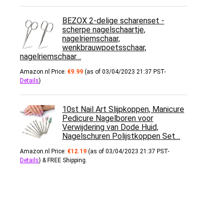
BEZOX 2-delige scharenset -
scherpe nagelschaartje,
nagelriemschaar,
wenkbrauwpoetsschaar,
nagelriemschaar…
Amazon.nl Price:
€
9.99
(as of 03/04/2023 21:37 PST-
Details
)
10st Nail Art Slijpkoppen, Manicure
Pedicure Nagelboren voor
Verwijdering van Dode Huid,
Nagelschuren Polijstkoppen Set…
Amazon.nl Price:
€
12.19
(as of 03/04/2023 21:37 PST-
Details
)
&
FREE Shipping
.