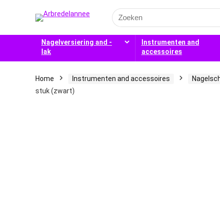
Search
for:
Nagelversiering and -
Instrumenten and
lak
accessoires
Home
Instrumenten and accessoires
Nagelsc
stuk (zwart)