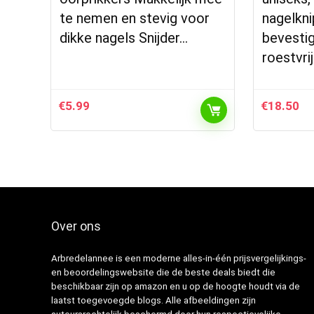
te nemen en stevig voor
nagelkni
dikke nagels Snijder…
bevestig
roestvri
€
5.99
€
18.50
Over ons
Arbredelannee is een moderne alles-in-één prijsvergelijkings-
en beoordelingswebsite die de beste deals biedt die
beschikbaar zijn op amazon en u op de hoogte houdt via de
laatst toegevoegde blogs. Alle afbeeldingen zijn