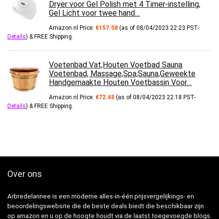
Dryer voor Gel Polish met 4 Timer-instelling,
Gel Licht voor twee hand…
Amazon.nl Price:
€
157.58
(as of 08/04/2023 22:23 PST-
Details
)
&
FREE Shipping
.
Voetenbad Vat,Houten Voetbad Sauna
Voetenbad, Massage,Spa,Sauna,Geweekte
Handgemaakte Houten Voetbassin Voor…
Amazon.nl Price:
€
72.48
(as of 08/04/2023 22:18 PST-
Details
)
&
FREE Shipping
.
Over ons
Arbredelannee is een moderne alles-in-één prijsvergelijkings- en
beoordelingswebsite die de beste deals biedt die beschikbaar zijn
op amazon en u op de hoogte houdt via de laatst toegevoegde blogs.