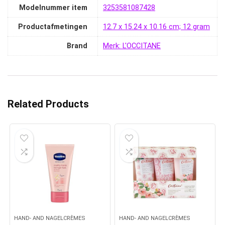
Modelnummer item
‎3253581087428
Productafmetingen
‎12.7 x 15.24 x 10.16 cm; 12 gram
Brand
Merk: L'OCCITANE
Related Products
HAND- AND NAGELCRÈMES
HAND- AND NAGELCRÈMES