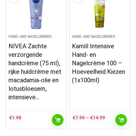
HAND- AND NAGELCRÈMES
HAND- AND NAGELCRÈMES
NIVEA Zachte
Kamill Intensive
verzorgende
Hand- en
handcrème (75 ml),
Nagelcrème 100 –
rijke huidcrème met
Hoeveelheid Kiezen
macadamia-olie en
(1x100ml)
lotusbloesem,
intensieve…
Prijsklasse:
€
1.98
€
7.99
–
€
14.99
€7.99
tot
€14.99