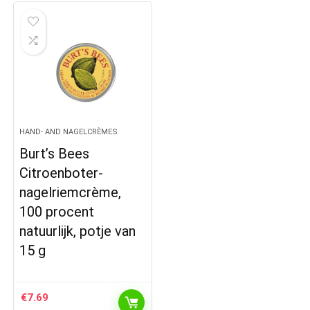
HAND- AND NAGELCRÈMES
Burt’s Bees
Citroenboter-
nagelriemcrème,
100 procent
natuurlijk, potje van
15 g
€
7.69