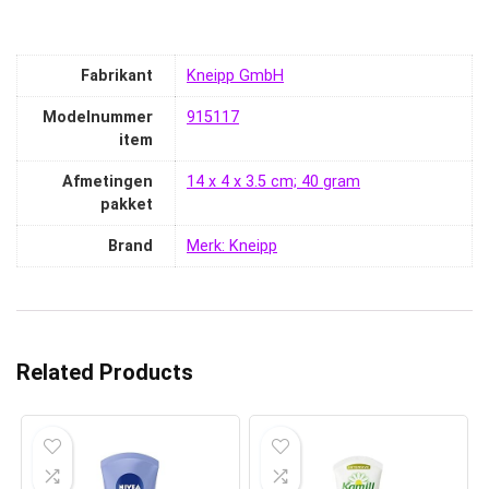
Fabrikant
‎Kneipp GmbH
Modelnummer
‎915117
item
Afmetingen
‎14 x 4 x 3.5 cm; 40 gram
pakket
Brand
Merk: Kneipp
Related Products