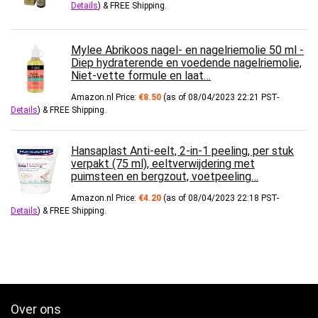
Details
)
&
FREE Shipping
.
Mylee Abrikoos nagel- en nagelriemolie 50 ml -
Diep hydraterende en voedende nagelriemolie,
Niet-vette formule en laat…
Amazon.nl Price:
€
8.50
(as of 08/04/2023 22:21 PST-
Details
)
&
FREE Shipping
.
Hansaplast Anti-eelt, 2-in-1 peeling, per stuk
verpakt (75 ml), eeltverwijdering met
puimsteen en bergzout, voetpeeling…
Amazon.nl Price:
€
4.20
(as of 08/04/2023 22:18 PST-
Details
)
&
FREE Shipping
.
Over ons