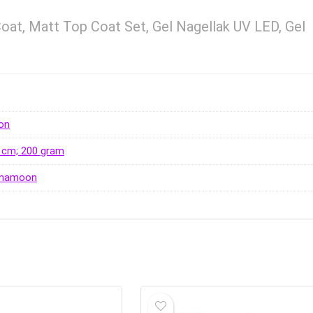
at, Matt Top Coat Set, Gel Nagellak UV LED, Gel
on
 3 cm; 200 gram
unamoon