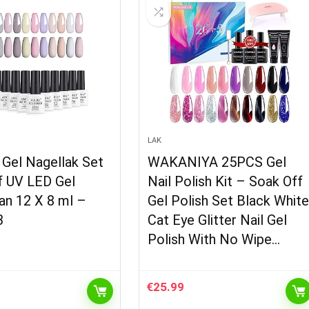
LAK
 Gel Nagellak Set
WAKANIYA 25PCS Gel
f UV LED Gel
Nail Polish Kit – Soak Off
an 12 X 8 ml –
Gel Polish Set Black Whit
3
Cat Eye Glitter Nail Gel
Polish With No Wipe…
€
25.99