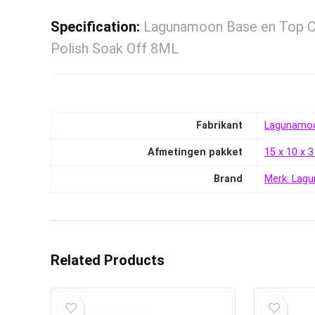
Specification:
Lagunamoon Base en Top Co
Polish Soak Off 8ML
Fabrikant
‎Lagunamo
Afmetingen pakket
‎15 x 10 x
Brand
Merk: Lag
Related Products