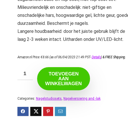
Milieuvriendelijk en onschadelijk: niet-giftige en
onschadelijke hars, hoogwaardige gel, lichte geur, goed
duurzaamheid. Beschermt je nagels.
Langere houdbaarheid: door het juiste gebruik blijft de
laag 2-3 weken intact. Uitharden onder UV/LED-licht.
Amazon.nl Price:
€
8.66
(as of 06/04/2023 21:49 PST-
Details
)
&
FREE Shipping
.
TOEVOEGEN
AAN
WINKELWAGEN
Categories:
Nagelstudiosets
,
Nagelversiering and -lak