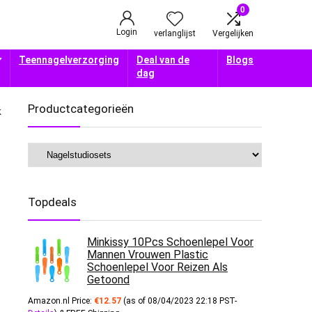
0
Login
verlanglijst
Vergelijken
Teennagelverzorging
Deal van de
Blogs
dag
Productcategorieën
k
Topdeals
Minkissy 10Pcs Schoenlepel Voor
Mannen Vrouwen Plastic
Schoenlepel Voor Reizen Als
Getoond
Amazon.nl Price:
€
12.57
(as of 08/04/2023 22:18 PST-