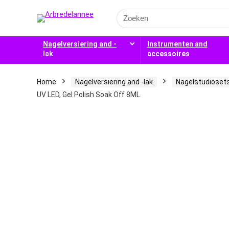
Search
for:
Nagelversiering and -
Instrumenten and
lak
accessoires
Home
Nagelversiering and -lak
Nagelstudioset
UV LED, Gel Polish Soak Off 8ML