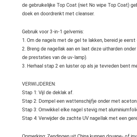
de gebruikelijke Top Coat (niet No wipe Top Coat) ge
doek en doordrenkt met cleanser.
Gebruik voor 3-in-1 gelvernis:
1. Om de nagels met de gel te lakken, bereid je eers
2. Breng de nagellak aan en laat deze uitharden onde
de prestaties van de uv-lamp).
3. Herhaal stap 2 en luister op als je tevreden bent me
VERWIJDEREN:
Stap 1: Vijl de deklak af.
Stap 2: Dompel een wattenschijfje onder met aceton e
Stap 3: Omwikkel elke nagel stevig met aluminiumfoli
Stap 4: Verwijder de zachte UV nagellak met een ger
Opmerking: Zendingen uit China kunnen douane- of in