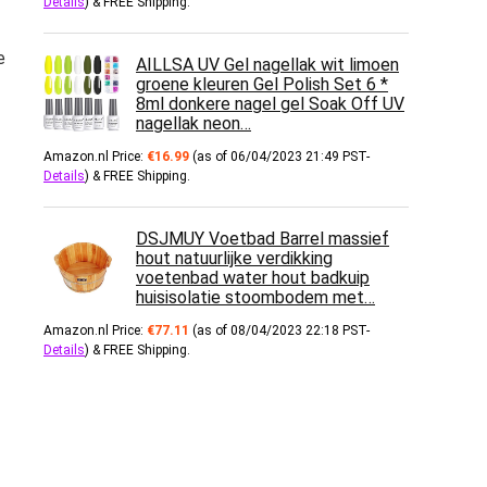
Details
)
&
FREE Shipping
.
e
AILLSA UV Gel nagellak wit limoen
groene kleuren Gel Polish Set 6 *
8ml donkere nagel gel Soak Off UV
nagellak neon…
Amazon.nl Price:
€
16.99
(as of 06/04/2023 21:49 PST-
Details
)
&
FREE Shipping
.
DSJMUY Voetbad Barrel massief
hout natuurlijke verdikking
voetenbad water hout badkuip
huisisolatie stoombodem met…
Amazon.nl Price:
€
77.11
(as of 08/04/2023 22:18 PST-
Details
)
&
FREE Shipping
.