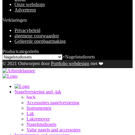
Onze webshops
Adverteren
Verklaringen
Privacybeleid
algemene voorwaarden
Gelieerde openbaarmaking
Productcategorieën
×
Nagelstudiosets
© 2021 Ontworpen door
Portfolio webdesign
met ❤️
Nagelversiering and -lak
back
Accessoires nagelversiering
Instrumenten
Lak
Lakremover
Nagelstudiosets
Valse nagels and accessoires