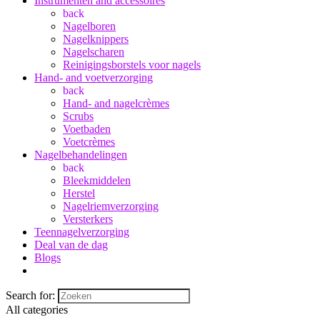
Instrumenten and accessoires
back
Nagelboren
Nagelknippers
Nagelscharen
Reinigingsborstels voor nagels
Hand- and voetverzorging
back
Hand- and nagelcrèmes
Scrubs
Voetbaden
Voetcrèmes
Nagelbehandelingen
back
Bleekmiddelen
Herstel
Nagelriemverzorging
Versterkers
Teennagelverzorging
Deal van de dag
Blogs
Search for:
All categories