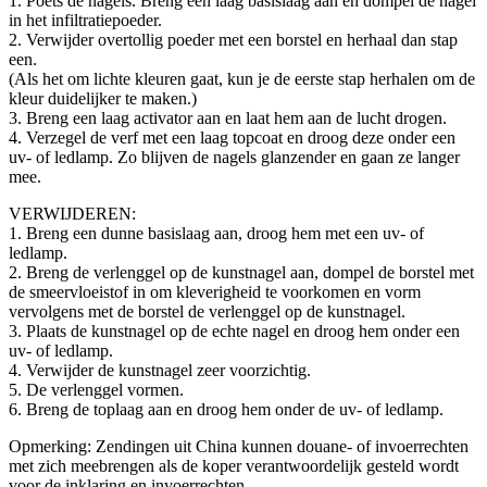
1. Poets de nagels. Breng een laag basislaag aan en dompel de nagel
in het infiltratiepoeder.
2. Verwijder overtollig poeder met een borstel en herhaal dan stap
een.
(Als het om lichte kleuren gaat, kun je de eerste stap herhalen om de
kleur duidelijker te maken.)
3. Breng een laag activator aan en laat hem aan de lucht drogen.
4. Verzegel de verf met een laag topcoat en droog deze onder een
uv- of ledlamp. Zo blijven de nagels glanzender en gaan ze langer
mee.
VERWIJDEREN:
1. Breng een dunne basislaag aan, droog hem met een uv- of
ledlamp.
2. Breng de verlenggel op de kunstnagel aan, dompel de borstel met
de smeervloeistof in om kleverigheid te voorkomen en vorm
vervolgens met de borstel de verlenggel op de kunstnagel.
3. Plaats de kunstnagel op de echte nagel en droog hem onder een
uv- of ledlamp.
4. Verwijder de kunstnagel zeer voorzichtig.
5. De verlenggel vormen.
6. Breng de toplaag aan en droog hem onder de uv- of ledlamp.
Opmerking: Zendingen uit China kunnen douane- of invoerrechten
met zich meebrengen als de koper verantwoordelijk gesteld wordt
voor de inklaring en invoerrechten.