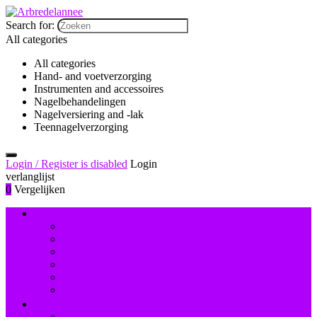
Search for:
All categories
All categories
Hand- and voetverzorging
Instrumenten and accessoires
Nagelbehandelingen
Nagelversiering and -lak
Teennagelverzorging
Login / Register is disabled
Login
verlanglijst
0
Vergelijken
Nagelversiering and -lak
Accessoires nagelversiering
Instrumenten
Lak
Lakremover
Nagelstudiosets
Valse nagels and accessoires
Instrumenten and accessoires
Nagelboren