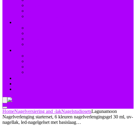
Nagelknippers
Nagelscharen
Reinigingsborstels voor nagels
Hand- and voetverzorging
Hand- and nagelcrèmes
Scrubs
Voetbaden
Voetcrèmes
Nagelbehandelingen
Bleekmiddelen
Herstel
Nagelriemverzorging
Versterkers
Teennagelverzorging
Deal van de dag
Blogs
Home
Nagelversiering and -lak
Nagelstudiosets
Lagunamoon
Nagelverlenging starterset, 6 kleuren nagelverlengingsgel 30 ml, uv-
nagellak, led-nagelgelset met basislaag…