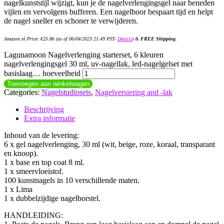
nagelkunststijl wijzigt, kun je de nagelverlengingsgel naar beneden
vijlen en vervolgens bufferen. Een nagelboor bespaart tijd en helpt
de nagel sneller en schoner te verwijderen.
Amazon.nl Price:
€
25.86
(as of 06/04/2023 21:49 PST-
Details
)
&
FREE Shipping
.
Lagunamoon Nagelverlenging starterset, 6 kleuren
nagelverlengingsgel 30 ml, uv-nagellak, led-nagelgelset met
basislaag… hoeveelheid
Toevoegen aan winkelwagen
Categories:
Nagelstudiosets
,
Nagelversiering and -lak
Beschrijving
Extra informatie
Inhoud van de levering:
6 x gel nagelverlenging, 30 ml (wit, beige, roze, koraal, transparant
en knoop).
1 x base en top coat 8 ml.
1 x smeervloeistof.
100 kunstnagels in 10 verschillende maten.
1 x Lima
1 x dubbelzijdige nagelborstel.
HANDLEIDING: