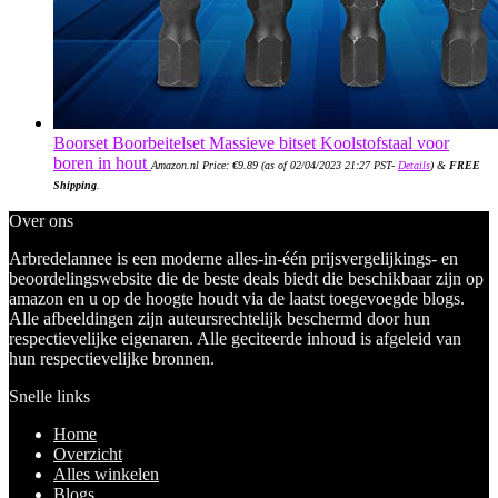
Boorset Boorbeitelset Massieve bitset Koolstofstaal voor
boren in hout
Amazon.nl Price:
€
9.89
(as of 02/04/2023 21:27 PST-
Details
)
&
FREE
Shipping
.
Over ons
Arbredelannee is een moderne alles-in-één prijsvergelijkings- en
beoordelingswebsite die de beste deals biedt die beschikbaar zijn op
amazon en u op de hoogte houdt via de laatst toegevoegde blogs.
Alle afbeeldingen zijn auteursrechtelijk beschermd door hun
respectievelijke eigenaren. Alle geciteerde inhoud is afgeleid van
hun respectievelijke bronnen.
Snelle links
Home
Overzicht
Alles winkelen
Blogs