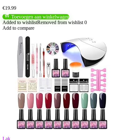
€
19.99
Toevoegen aan winkelwagen
Added to wishlist
Removed from wishlist
0
Add to compare
Lak