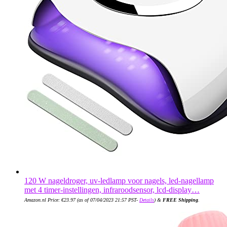
120 W nageldroger, uv-ledlamp voor nagels, led-nagellamp
met 4 timer-instellingen, infraroodsensor, lcd-display…
Amazon.nl Price:
€
23.97
(as of 07/04/2023 21:57 PST-
Details
)
&
FREE Shipping
.