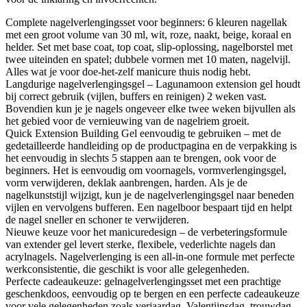
Complete nagelverlengingsset voor beginners: 6 kleuren nagellak
met een groot volume van 30 ml, wit, roze, naakt, beige, koraal en
helder. Set met base coat, top coat, slip-oplossing, nagelborstel met
twee uiteinden en spatel; dubbele vormen met 10 maten, nagelvijl.
Alles wat je voor doe-het-zelf manicure thuis nodig hebt.
Langdurige nagelverlengingsgel – Lagunamoon extension gel houdt
bij correct gebruik (vijlen, buffers en reinigen) 2 weken vast.
Bovendien kun je je nagels ongeveer elke twee weken bijvullen als
het gebied voor de vernieuwing van de nagelriem groeit.
Quick Extension Building Gel eenvoudig te gebruiken – met de
gedetailleerde handleiding op de productpagina en de verpakking is
het eenvoudig in slechts 5 stappen aan te brengen, ook voor de
beginners. Het is eenvoudig om voornagels, vormverlengingsgel,
vorm verwijderen, deklak aanbrengen, harden. Als je de
nagelkunststijl wijzigt, kun je de nagelverlengingsgel naar beneden
vijlen en vervolgens bufferen. Een nagelboor bespaart tijd en helpt
de nagel sneller en schoner te verwijderen.
Nieuwe keuze voor het manicuredesign – de verbeteringsformule
van extender gel levert sterke, flexibele, vederlichte nagels dan
acrylnagels. Nagelverlenging is een all-in-one formule met perfecte
werkconsistentie, die geschikt is voor alle gelegenheden.
Perfecte cadeaukeuze: gelnagelverlengingsset met een prachtige
geschenkdoos, eenvoudig op te bergen en een perfecte cadeaukeuze
voor vele gelegenheden zoals verjaardag, Valentijnsdag, trouwdag,