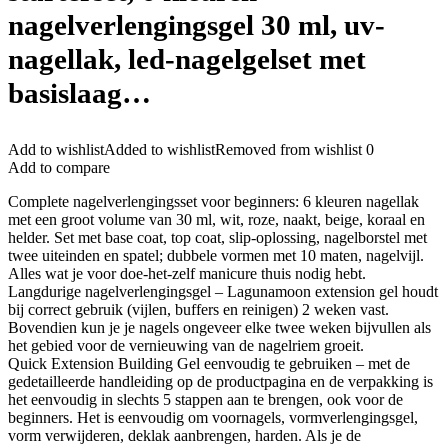
nagelverlengingsgel 30 ml, uv-
nagellak, led-nagelgelset met
basislaag…
Add to wishlist
Added to wishlist
Removed from wishlist
0
Add to compare
Complete nagelverlengingsset voor beginners: 6 kleuren nagellak
met een groot volume van 30 ml, wit, roze, naakt, beige, koraal en
helder. Set met base coat, top coat, slip-oplossing, nagelborstel met
twee uiteinden en spatel; dubbele vormen met 10 maten, nagelvijl.
Alles wat je voor doe-het-zelf manicure thuis nodig hebt.
Langdurige nagelverlengingsgel – Lagunamoon extension gel houdt
bij correct gebruik (vijlen, buffers en reinigen) 2 weken vast.
Bovendien kun je je nagels ongeveer elke twee weken bijvullen als
het gebied voor de vernieuwing van de nagelriem groeit.
Quick Extension Building Gel eenvoudig te gebruiken – met de
gedetailleerde handleiding op de productpagina en de verpakking is
het eenvoudig in slechts 5 stappen aan te brengen, ook voor de
beginners. Het is eenvoudig om voornagels, vormverlengingsgel,
vorm verwijderen, deklak aanbrengen, harden. Als je de