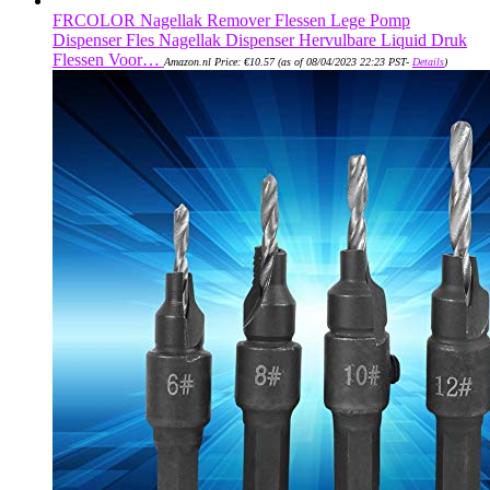
FRCOLOR Nagellak Remover Flessen Lege Pomp
Dispenser Fles Nagellak Dispenser Hervulbare Liquid Druk
Flessen Voor…
Amazon.nl Price:
€
10.57
(as of 08/04/2023 22:23 PST-
Details
)