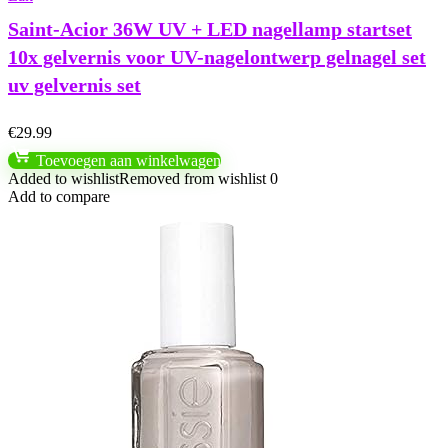
Saint-Acior 36W UV + LED nagellamp startset
10x gelvernis voor UV-nagelontwerp gelnagel set
uv gelvernis set
€
29.99
Toevoegen aan winkelwagen
Added to wishlist
Removed from wishlist
0
Add to compare