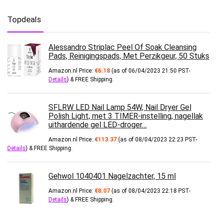
Topdeals
Alessandro Striplac Peel Of Soak Cleansing
Pads, Reinigingspads, Met Perzikgeur, 50 Stuks
Amazon.nl Price:
€
6.18
(as of 06/04/2023 21:50 PST-
Details
)
&
FREE Shipping
.
SFLRW LED Nail Lamp 54W, Nail Dryer Gel
Polish Light, met 3 TIMER-instelling, nagellak
uithardende gel LED-droger…
Amazon.nl Price:
€
113.37
(as of 08/04/2023 22:23 PST-
Details
)
&
FREE Shipping
.
Gehwol 1040401 Nagelzachter, 15 ml
Amazon.nl Price:
€
8.07
(as of 08/04/2023 22:18 PST-
Details
)
&
FREE Shipping
.