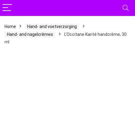
Home
Hand- and voetverzorging
Hand- and nagelcrèmes
L’Occitane Karité handcrème, 30
ml