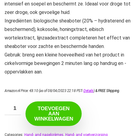
intensief en soepel en beschermt ze. Ideaal voor droge tot
zeer droge, ook gevoelige huid.
Ingrediënten: biologische sheaboter (20% – hydraterend en
beschermend); kokosolie, honingxtract, eibisch
wortelextract, lijnzaadextract completeren het effect van
sheaboter voor zachte en beschermde handen.
Gebruik: breng een kleine hoeveelheid van het product in
cirkelvormige bewegingen 2 minuten lang op handrug en -
oppervlakken aan.
Amazon.nl Price:
€
8.10
(as of 08/04/2023 22:18 PST-
Details
)
&
FREE Shipping
.
TOEVOEGEN
AAN
WINKELWAGEN
Categories:
Hand- and nagelcrèmes
,
Hand- and voetverzorging