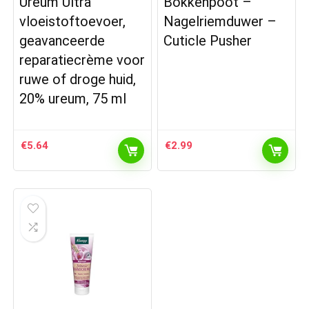
Ureum Ultra
Bokkenpoot –
vloeistoftoevoer,
Nagelriemduwer –
geavanceerde
Cuticle Pusher
reparatiecrème voor
ruwe of droge huid,
20% ureum, 75 ml
€
5.64
€
2.99