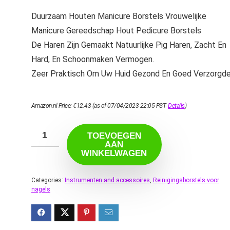
Duurzaam Houten Manicure Borstels Vrouwelijke
Manicure Gereedschap Hout Pedicure Borstels
De Haren Zijn Gemaakt Natuurlijke Pig Haren, Zacht En
Hard, En Schoonmaken Vermogen.
Zeer Praktisch Om Uw Huid Gezond En Goed Verzorgde
Amazon.nl Price:
€
12.43
(as of 07/04/2023 22:05 PST-
Details
)
TOEVOEGEN
AAN
WINKELWAGEN
Categories:
Instrumenten and accessoires
,
Reinigingsborstels voor
nagels