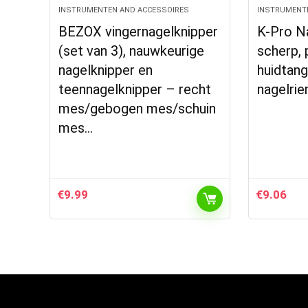
INSTRUMENTEN AND ACCESSOIRES
INSTRUMENT
BEZOX vingernagelknipper
K-Pro N
(set van 3), nauwkeurige
scherp, 
nagelknipper en
huidtang
teennagelknipper – recht
nagelrie
mes/gebogen mes/schuin
mes…
€
9.99
€
9.06