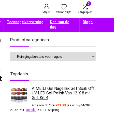
0
Login
verlanglijst
Vergelijken
Teennagelverzorging
Deal van de
Blogs
dag
Productcategorieën
t
n
Topdeals
t
AIMEILI Gel Nagellak Set Soak Off
UV LED Gel Polish Van 12 X 8 ml -
Gift Kit 4
Amazon.nl Price:
€
21.99
(as of 06/04/2023
21:42 PST-
Details
)
&
FREE Shipping
.