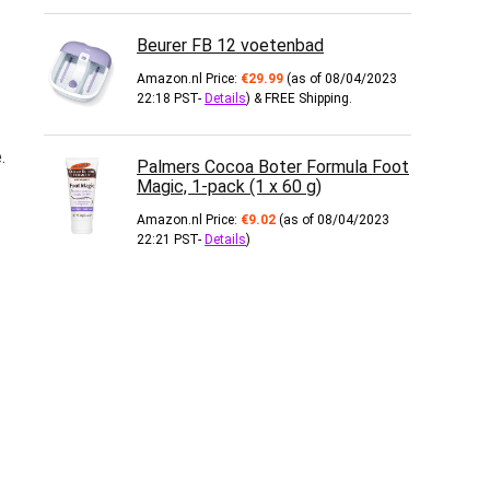
Beurer FB 12 voetenbad
Amazon.nl Price:
€
29.99
(as of 08/04/2023
22:18 PST-
Details
)
&
FREE Shipping
.
.
Palmers Cocoa Boter Formula Foot
Magic, 1-pack (1 x 60 g)
Amazon.nl Price:
€
9.02
(as of 08/04/2023
22:21 PST-
Details
)