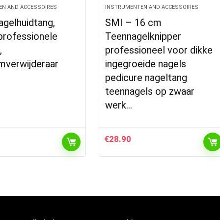
EN AND ACCESSOIRES
INSTRUMENTEN AND ACCESSOIRES
agelhuidtang,
SMI – 16 cm
professionele
Teennagelknipper
,
professioneel voor dikke
mverwijderaar
ingegroeide nagels
pedicure nageltang
teennagels op zwaar
werk…
€
28.90