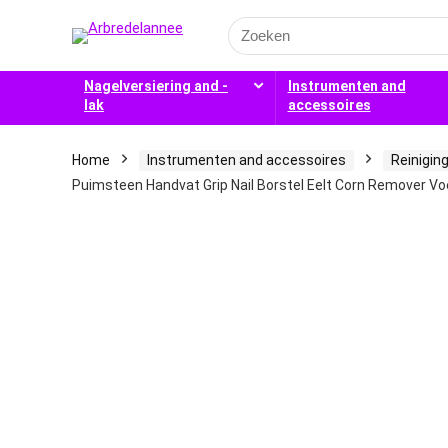
Search
for:
Nagelversiering and -
Instrumenten and
lak
accessoires
Home
Instrumenten and accessoires
Reinigin
Puimsteen Handvat Grip Nail Borstel Eelt Corn Remover Vo