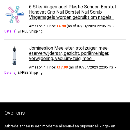
6 Stks Vingernagel Plastic Schoon Borstel
Handvat Grip Nail Borstel Nail Scrub
Vingernagels worden gebruikt om nagels…
Amazon.nl Price:
€
4.98
(as of 07/04/2023 22:05 PST-
Details
)
&
FREE Shipping
.
Jomiaeslion Mee-eter-stofzuiger, mee-
eterverwijderaar, gezicht, poriënreiniger,
verwijdering, vacuüm-zuig, mee…
Amazon.nl Price:
€
17.99
(as of 07/04/2023 22:05 PST-
Details
)
&
FREE Shipping
.
Over ons
Arbredelannee is een moderne alles-in-één prijsvergelijkings- en