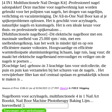
[4 IN1 Multifunctionele Nail Design Kit] -Professioneel nagel
salonpakket! Deze machine voor nagelwerktuig kan worden
gebruikt voor het polijsten van nagels, het drogen van nagellijm,
verlichting en vacuümreiniging. De All-in-One Nail Boor kan al je
spijkerproblemen oplossen. Het is geschikt voor acrylnagels,
natuurlijke nagels en kunstnagels. Het is een ideale keuze voor
thuis- en professionele spijkersalons ..
[Multifunctionele nagelboor] -Dit elektrische nagelboor met een
maximale snelheid van 25.000 rpm / min, met een
snelheidsregelknop, kan het werk in minder tijd en op een
efficiëntere manier voltooien. Hoogwaardige en efficiënte
warmtedissipatie aluminiumlegering lichaam, lage ruis, laag vuur; dit
maakt het elektrische nagelbestand eenvoudiger en veiliger om de
nagels te poetsen ..
[Krachtige fan] -gebouw-in 3 krachtige fans voor stofcollectie, die
puin en puin kan verzamelen bij het schuren van de nagels. . Het
verwijderbare filter kan stof centraal opslaan en gemakkelijk schoon
te maken is ..
Amazon.nl Price:
€
186.61
(as of 02/04/2023 21:27 PST-
Details
)
&
FREE Shipping
.
Nagelboren voor acrylnagels, multifunctionele 4 in 1 Nail Art
Boorkit, Nail Boor Machine Phototherapy Baking Lijm…
hoeveelheid
Toevoegen aan winkelwagen