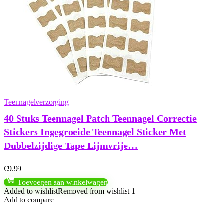
Teennagelverzorging
40 Stuks Teennagel Patch Teennagel Correctie
Stickers Ingegroeide Teennagel Sticker Met
Dubbelzijdige Tape Lijmvrije…
€
9.99
Toevoegen aan winkelwagen
Added to wishlist
Removed from wishlist
1
Add to compare