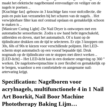
maakt het elektrische nagelbestand eenvoudiger en veiliger om de
nagels te poetsen ..
[Krachtige fan] -gebouw-in 3 krachtige fans voor stofcollectie, die
puin en puin kan verzamelen bij het schuren van de nagels. . Het
verwijderbare filter kan stof centraal opslaan en gemakkelijk schoon
te maken is ..
[Manicure Curing Light] -De Nail Dryer is ontworpen met een
automatische sensorfunctie. Zodra u uw hand hebt ingeschakeld,
uitbreiden en doven, start het automatisch. Of u kunt op de
tijdindicator drukken om de tijd te selecteren. Er zijn 3 knoppen om
30s, 60s of 90s te kiezen voor verschillende polijsten. Het LED-
scherm stopt automatisch op een vooraf bepaalde tijd. Druk
nogmaals op de tijdindicator om te stoppen met direct werken ..
[LED-licht] – Het LED-licht kan in een donkere omgeving op 360 °
werken. De nagelontwerpmachine is zeer flexibel en gemakkelijk op
te bergen, waardoor u een comfortabele en aangename nail-
artervaring krijgt.
Specification:
Nagelboren voor
acrylnagels, multifunctionele 4 in 1 Nail
Art Boorkit, Nail Boor Machine
Phototherapy Baking Lijm…