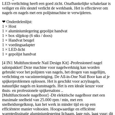
LED-verlichting heeft een goed zicht. Onafhankelijke schakelaar is
veiliger en één sleutel verlicht de werkbank. Het is effectiever om
nagels en nagels met een polijstmachine te verwijderen.
❤ Onderdelenlijst:
1 × Host
1 × aluminiumlegering gepolijst handvat
1 × box slijpkop (6 stks / doos)
1 × Handvat beugel
1 × voedingsadapter
1 × LED-licht
1 × gepolijst handvat
[4 IN1 Multifunctionele Nail Design Kit] -Professioneel nagel
salonpakket! Deze machine voor nagelwerktuig kan worden
gebruikt voor het polijsten van nagels, het drogen van nagellijm,
verlichting en vacuümreiniging. De All-in-One Nail Boor kan al je
spijkerproblemen oplossen. Het is geschikt voor acrylnagels,
natuurlijke nagels en kunstnagels. Het is een ideale keuze voor
thuis- en professionele spijkersalons ..
[Multifunctionele nagelboor] -Dit elektrische nagelboor met een
maximale snelheid van 25.000 rpm / min, met een
snelheidsregelknop, kan het werk in minder tijd en op een
efficiëntere manier voltooien. Hoogwaardige en efficiënte
warmtedissipatie aluminiumlegering lichaam, lage ruis, laag vuur; dit