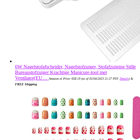
6W Nagelstofafscheider, Nagelstofzuiger, Stofafzuiging Stille
Bureaustofzuiger Krachtige Manicure-tool met
Ventilator(EU…
Amazon.nl Price:
€
58.19
(as of 02/04/2023 21:27 PST-
Details
)
&
FREE Shipping
.