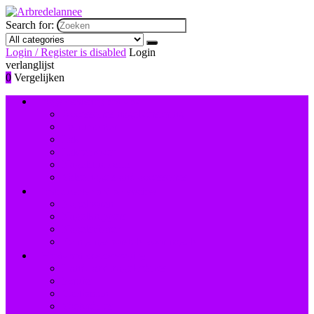
Search for:
Login / Register is disabled
Login
verlanglijst
0
Vergelijken
Nagelversiering and -lak
Accessoires nagelversiering
Instrumenten
Lak
Lakremover
Nagelstudiosets
Valse nagels and accessoires
Instrumenten and accessoires
Nagelboren
Nagelknippers
Nagelscharen
Reinigingsborstels voor nagels
Hand- and voetverzorging
Hand- and nagelcrèmes
Scrubs
Voetbaden
Voetcrèmes