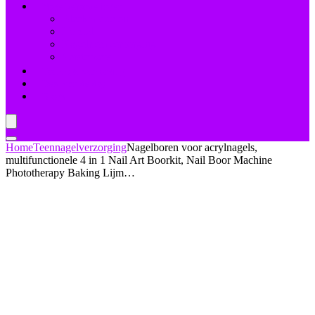
Nagelbehandelingen
Bleekmiddelen
Herstel
Nagelriemverzorging
Versterkers
Teennagelverzorging
Deal van de dag
Blogs
Home
Teennagelverzorging
Nagelboren voor acrylnagels,
multifunctionele 4 in 1 Nail Art Boorkit, Nail Boor Machine
Phototherapy Baking Lijm…