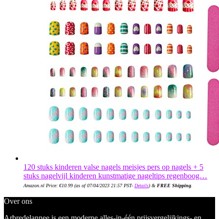
120 stuks kinderen valse nagels meisjes pers op nagels + 5
stuks nagelvijl kinderen kunstmatige nageltips regenboog…
Amazon.nl Price:
€
10.99
(as of 07/04/2023 21:57 PST-
Details
)
&
FREE Shipping
.
Over ons
Arbredelannee is een moderne alles-in-één prijsvergelijkings- en