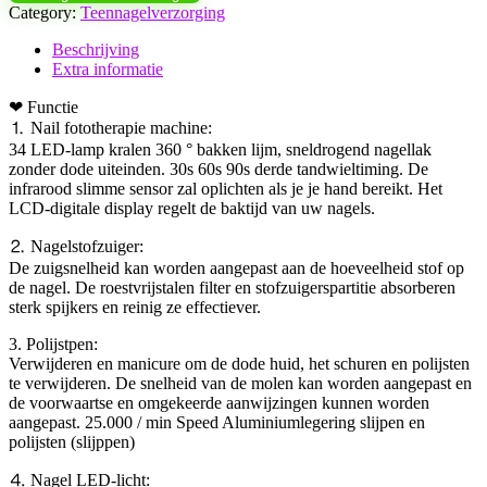
Category:
Teennagelverzorging
Beschrijving
Extra informatie
❤ Functie
⒈ Nail fototherapie machine:
34 LED-lamp kralen 360 ° bakken lijm, sneldrogend nagellak
zonder dode uiteinden. 30s 60s 90s derde tandwieltiming. De
infrarood slimme sensor zal oplichten als je je hand bereikt. Het
LCD-digitale display regelt de baktijd van uw nagels.
⒉ Nagelstofzuiger:
De zuigsnelheid kan worden aangepast aan de hoeveelheid stof op
de nagel. De roestvrijstalen filter en stofzuigerspartitie absorberen
sterk spijkers en reinig ze effectiever.
3. Polijstpen:
Verwijderen en manicure om de dode huid, het schuren en polijsten
te verwijderen. De snelheid van de molen kan worden aangepast en
de voorwaartse en omgekeerde aanwijzingen kunnen worden
aangepast. 25.000 / min Speed ​​Aluminiumlegering slijpen en
polijsten (slijppen)
⒋ Nagel LED-licht: