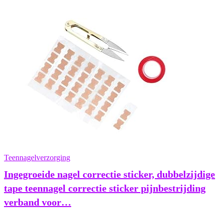
Teennagelverzorging
Ingegroeide nagel correctie sticker, dubbelzijdige
tape teennagel correctie sticker pijnbestrijding
verband voor…