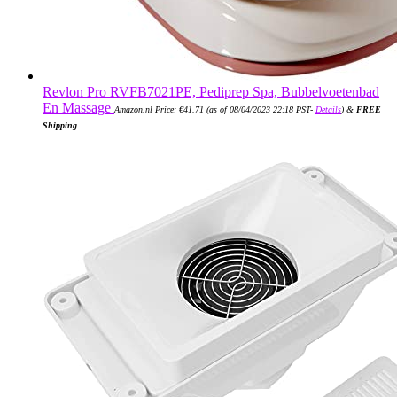
Revlon Pro RVFB7021PE, Pediprep Spa, Bubbelvoetenbad
En Massage
Amazon.nl Price:
€
41.71
(as of 08/04/2023 22:18 PST-
Details
)
&
FREE
Shipping
.