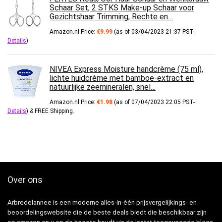
Schaar Set, 2 STKS Make-up Schaar voor
Gezichtshaar Trimming, Rechte en…
Amazon.nl Price:
€
9.99
(as of 03/04/2023 21:37 PST-
Details
)
NIVEA Express Moisture handcrème (75 ml),
lichte huidcrème met bamboe-extract en
natuurlijke zeemineralen, snel…
Amazon.nl Price:
€
1.98
(as of 07/04/2023 22:05 PST-
Details
)
&
FREE Shipping
.
Over ons
Arbredelannee is een moderne alles-in-één prijsvergelijkings- en
beoordelingswebsite die de beste deals biedt die beschikbaar zijn