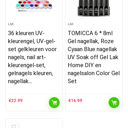
LAK
LAK
36 kleuren UV-
TOMICCA 6 * 8ml
kleurengel, UV-gel-
Gel nagellak, Roze
set gelkleuren voor
Cyaan Blue nagellak
nagels, nail art-
UV Soak off Gel Lak
kleurengel-set,
Home DIY en
gelnagels kleuren,
nagelsalon Color Gel
nagellak…
Set
€
22.99
€
16.99