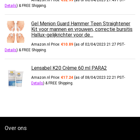
Amazon.nl Price:
€
32.99
(as of 06/04/2023 21:49 PST-
Details
)
&
FREE Shipping
.
Gel Menion Guard Hammer Teen Straightener
Kit voor mannen en vrouwen, correctie bursitis
Hallux-gelijkrichter voor de…
Amazon.nl Price:
€
10.89
(as of 02/04/2023 21:27 PST-
Details
)
&
FREE Shipping
.
Lensabel K20 Crème 60 ml PARA2
Amazon.nl Price:
€
17.24
(as of 08/04/2023 22:21 PST-
Details
)
&
FREE Shipping
.
Over ons