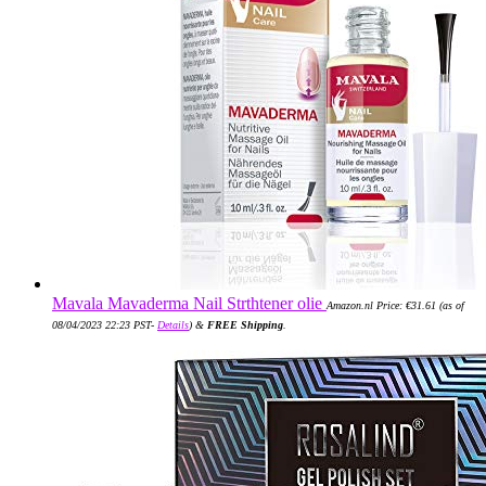
Mavala Mavaderma Nail Strthtener olie
Amazon.nl Price:
€
31.61
(as of
08/04/2023 22:23 PST-
Details
)
&
FREE Shipping
.