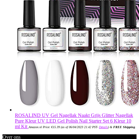
ROSALIND UV Gel Nagellak Naakt Grijs Glitter Nagellak
Pure Kleur UV LED Gel Polish Nail Starter Set 6 Kleur 10
ml Kit
Amazon.nl Price:
€
15.39
(as of 06/04/2023 21:42 PST-
Details
)
&
FREE Shipping
.
Over ons