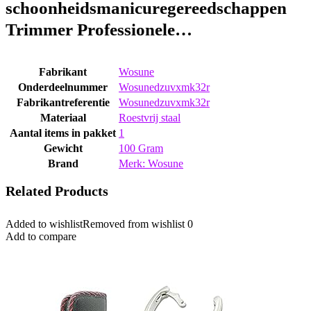
schoonheidsmanicuregereedschappen
Trimmer Professionele…
Fabrikant
‎Wosune
Onderdeelnummer
‎Wosunedzuvxmk32r
Fabrikantreferentie
‎Wosunedzuvxmk32r
Materiaal
‎Roestvrij staal
Aantal items in pakket
‎1
Gewicht
‎100 Gram
Brand
Merk: Wosune
Related Products
Added to wishlist
Removed from wishlist
0
Add to compare