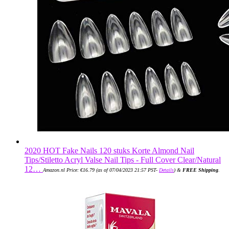
2020 HOT Fake Nails 120 stuks Korte Almond Nail
Tips/Stiletto Acryl Valse Nail Tips - Full Cover Clear/Natural
12…
Amazon.nl Price:
€
16.79
(as of 07/04/2023 21:57 PST-
Details
)
&
FREE Shipping
.