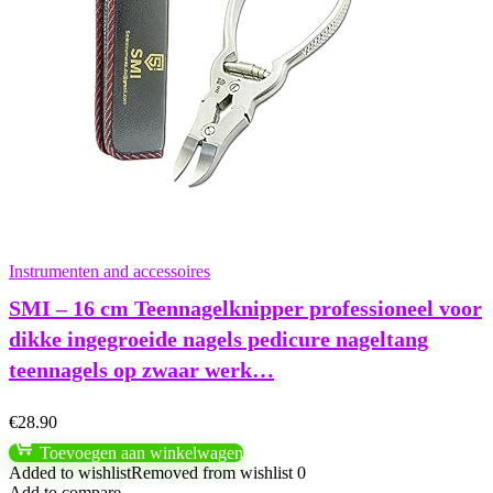
Instrumenten and accessoires
SMI – 16 cm Teennagelknipper professioneel voor
dikke ingegroeide nagels pedicure nageltang
teennagels op zwaar werk…
€
28.90
Toevoegen aan winkelwagen
Added to wishlist
Removed from wishlist
0
Add to compare