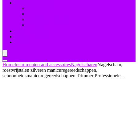
Nagelbehandelingen
Bleekmiddelen
Herstel
Nagelriemverzorging
Versterkers
Teennagelverzorging
Deal van de dag
Blogs
Home
Instrumenten and accessoires
Nagelscharen
Nagelschaar,
roestvrijstalen zilveren manicuregereedschappen,
schoonheidsmanicuregereedschappen Trimmer Professionele…