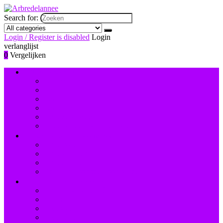
Search for:
Login / Register is disabled
Login
verlanglijst
0
Vergelijken
Nagelversiering and -lak
Accessoires nagelversiering
Instrumenten
Lak
Lakremover
Nagelstudiosets
Valse nagels and accessoires
Instrumenten and accessoires
Nagelboren
Nagelknippers
Nagelscharen
Reinigingsborstels voor nagels
Hand- and voetverzorging
Hand- and nagelcrèmes
Scrubs
Voetbaden
Voetcrèmes