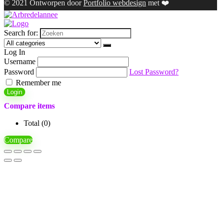
© 2021 Ontworpen door
Portfolio webdesign
met ❤️
Search for:
Log In
Username
Password
Lost Password?
Remember me
Login
Compare items
Total (
0
)
Compare