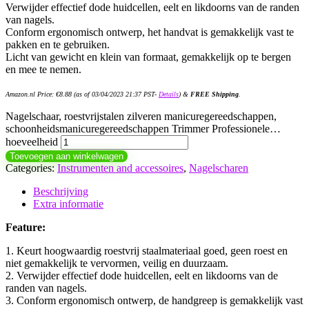
Verwijder effectief dode huidcellen, eelt en likdoorns van de randen
van nagels.
Conform ergonomisch ontwerp, het handvat is gemakkelijk vast te
pakken en te gebruiken.
Licht van gewicht en klein van formaat, gemakkelijk op te bergen
en mee te nemen.
Amazon.nl Price:
€
8.88
(as of 03/04/2023 21:37 PST-
Details
)
&
FREE Shipping
.
Nagelschaar, roestvrijstalen zilveren manicuregereedschappen,
schoonheidsmanicuregereedschappen Trimmer Professionele…
hoeveelheid
Toevoegen aan winkelwagen
Categories:
Instrumenten and accessoires
,
Nagelscharen
Beschrijving
Extra informatie
Feature:
1. Keurt hoogwaardig roestvrij staalmateriaal goed, geen roest en
niet gemakkelijk te vervormen, veilig en duurzaam.
2. Verwijder effectief dode huidcellen, eelt en likdoorns van de
randen van nagels.
3. Conform ergonomisch ontwerp, de handgreep is gemakkelijk vast