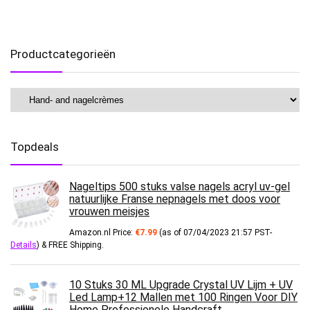
Productcategorieën
Topdeals
Nageltips 500 stuks valse nagels acryl uv-gel
natuurlijke Franse nepnagels met doos voor
vrouwen meisjes
Amazon.nl Price:
€
7.99
(as of 07/04/2023 21:57 PST-
Details
)
&
FREE Shipping
.
10 Stuks 30 ML Upgrade Crystal UV Lijm + UV
Led Lamp+12 Mallen met 100 Ringen Voor DIY
Home Professionele Handcraft…