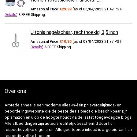
Amazon.nl Price:
€
29.99
(as of 06/04/2023 21:42 PST-
Details
)
&
FREE Shipping
.
Uitonia nagelschaar, rechthoekig, 3,5 inch
Amazon.nl Price:
€
10.80
(as of 03/04/2023 21:37 PST-
Details
)
&
FREE Shipping
.
Over ons
Arbredelannee is een moderne alles-in-één prijsvergelijkings- en
beoordelingswebsite die de beste deals biedt die beschikbaar zijn
op amazon en u op de hoogte houdt via de laatst toegevoegde blogs.
Alle afbeeldingen zijn auteursrechtelijk beschermd door hun
respectievelijke eigenaren. Alle geciteerde inhoud is afgeleid van hun
respectievelijke bronnen.