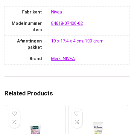
Fabrikant
‎Nivea
Modelnummer
‎84618-07400-02
item
Afmetingen
‎19 x 17.4 x 4 cm; 100 gram
pakket
Brand
Merk: NIVEA
Related Products