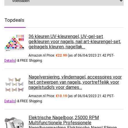
Topdeals
36 kleuren UV-kleurengel, UV-gel-set
gelkleuren voor nagels, nail art-kleurengel-set,
gelnagels kleuren, nagellak…
Amazon.nl Price:
€
22.99
(as of 06/04/2023 21:42 PST-
Details
)
&
FREE Shipping
.
Nagelversiering, vlindernagel, accessoires voor
het ontwerpen van nagels, voortreffelijk voor
nagelstudio's voor dames…
Amazon.nl Price:
€
10.19
(as of 06/04/2023 21:42 PST-
Details
)
&
FREE Shipping
.
Elektrische Nagelboor, 25000 RPM
Multifunctionele Professionele
Nagelboormachine Elektrische Nagel Slijpen…