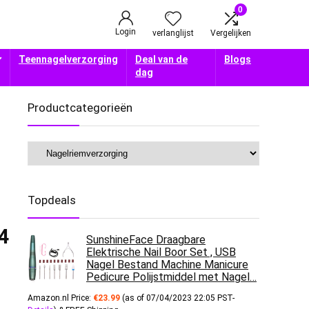
0
Login
verlanglijst
Vergelijken
Teennagelverzorging
Deal van de
Blogs
dag
Productcategorieën
Topdeals
14
SunshineFace Draagbare
Elektrische Nail Boor Set , USB
Nagel Bestand Machine Manicure
Pedicure Polijstmiddel met Nagel…
Amazon.nl Price:
€
23.99
(as of 07/04/2023 22:05 PST-