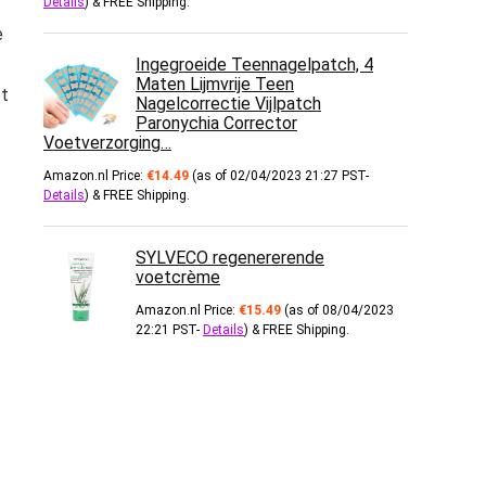
Details
)
&
FREE Shipping
.
e
Ingegroeide Teennagelpatch, 4
Maten Lijmvrije Teen
et
Nagelcorrectie Vijlpatch
Paronychia Corrector
Voetverzorging…
Amazon.nl Price:
€
14.49
(as of 02/04/2023 21:27 PST-
Details
)
&
FREE Shipping
.
SYLVECO regenererende
voetcrème
Amazon.nl Price:
€
15.49
(as of 08/04/2023
22:21 PST-
Details
)
&
FREE Shipping
.