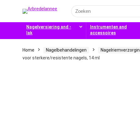
Search
for:
Nagelversiering and -
Instrumenten and
lak
accessoires
Home
Nagelbehandelingen
Nagelriemverzorgin
voor sterkere/resistente nagels, 14 ml