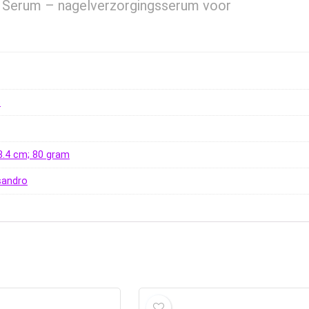
l Serum – nagelverzorgingsserum voor
o
x 3.4 cm; 80 gram
sandro