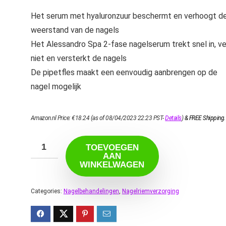
Het serum met hyaluronzuur beschermt en verhoogt d
weerstand van de nagels
Het Alessandro Spa 2-fase nagelserum trekt snel in, v
niet en versterkt de nagels
De pipetfles maakt een eenvoudig aanbrengen op de
nagel mogelijk
Amazon.nl Price:
€
18.24
(as of 08/04/2023 22:23 PST-
Details
)
&
FREE Shipping
.
TOEVOEGEN
AAN
WINKELWAGEN
Categories:
Nagelbehandelingen
,
Nagelriemverzorging