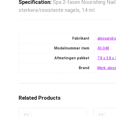
Specification:
Spa 2-fasen Nourishing Nai
sterkere/resistente nagels, 14 ml
Fabrikant
‎alessandr
Modelnummer item
‎43-048
Afmetingen pakket
‎7.8 x 3.8 
Brand
Merk: ales
Related Products