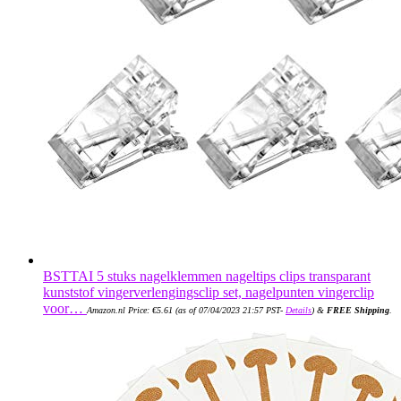
BSTTAI 5 stuks nagelklemmen nageltips clips transparant
kunststof vingerverlengingsclip set, nagelpunten vingerclip
voor…
Amazon.nl Price:
€
5.61
(as of 07/04/2023 21:57 PST-
Details
)
&
FREE Shipping
.