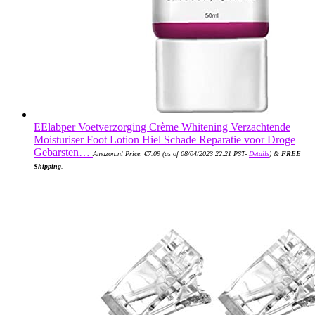
EElabper Voetverzorging Crème Whitening Verzachtende
Moisturiser Foot Lotion Hiel Schade Reparatie voor Droge
Gebarsten…
Amazon.nl Price:
€
7.09
(as of 08/04/2023 22:21 PST-
Details
)
&
FREE
Shipping
.