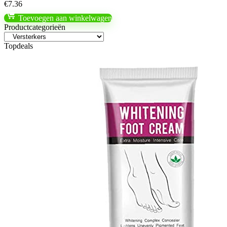
€
7.36
Toevoegen aan winkelwagen
Productcategorieën
Topdeals