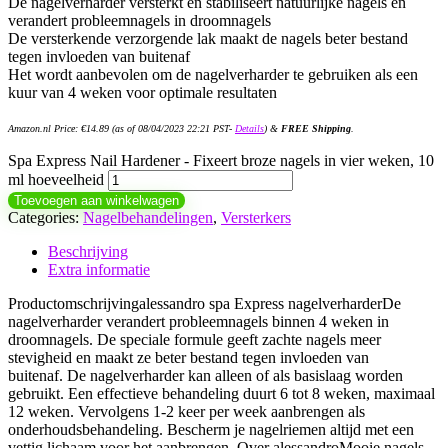
De nagelverharder versterkt en stabiliseert natuurlijke nagels en
verandert probleemnagels in droomnagels
De versterkende verzorgende lak maakt de nagels beter bestand
tegen invloeden van buitenaf
Het wordt aanbevolen om de nagelverharder te gebruiken als een
kuur van 4 weken voor optimale resultaten
Amazon.nl Price:
€
14.89
(as of 08/04/2023 22:21 PST-
Details
)
&
FREE Shipping
.
Spa Express Nail Hardener - Fixeert broze nagels in vier weken, 10
ml hoeveelheid
Toevoegen aan winkelwagen
Categories:
Nagelbehandelingen
,
Versterkers
Beschrijving
Extra informatie
Productomschrijvingalessandro spa Express nagelverharderDe
nagelverharder verandert probleemnagels binnen 4 weken in
droomnagels. De speciale formule geeft zachte nagels meer
stevigheid en maakt ze beter bestand tegen invloeden van
buitenaf. De nagelverharder kan alleen of als basislaag worden
gebruikt. Een effectieve behandeling duurt 6 tot 8 weken, maximaal
12 weken. Vervolgens 1-2 keer per week aanbrengen als
onderhoudsbehandeling. Bescherm je nagelriemen altijd met een
vettig lichaam voor het aanbrengen. Over alessandroMooie nagels