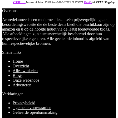
voor…
Amazon.nl Price:
€
9.89
(as of 02/04/2023 21:27 PST-
Details
)
&
FREE Shipping
.
Over ons
Arbredelannee is een moderne alles-in-één prijsvergelijkings- en
beoordelingswebsite die de beste deals biedt die beschikbaar zijn op
amazon en u op de hoogte houdt via de laatst toegevoegde blogs.
Alle afbeeldingen zijn auteursrechtelijk beschermd door hun
respectievelijke eigenaren. Alle geciteerde inhoud is afgeleid van
hun respectievelijke bronnen.
Snelle links
Home
Overzicht
Alles winkelen
Blogs
Onze webshops
Adverteren
Verklaringen
Privacybeleid
algemene voorwaarden
Gelieerde openbaarmaking