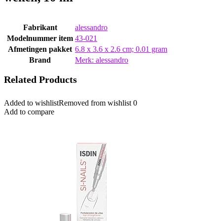
Fabrikant
‎alessandro
Modelnummer item
‎43-021
Afmetingen pakket
‎6.8 x 3.6 x 2.6 cm; 0.01 gram
Brand
Merk: alessandro
Related Products
Added to wishlist
Removed from wishlist
0
Add to compare