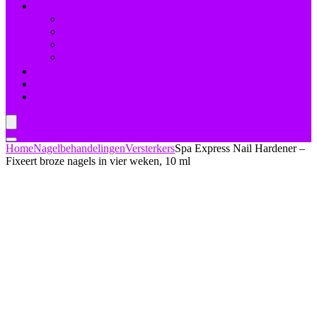
Nagelbehandelingen
Bleekmiddelen
Herstel
Nagelriemverzorging
Versterkers
Teennagelverzorging
Deal van de dag
Blogs
Home
Nagelbehandelingen
Versterkers
Spa Express Nail Hardener –
Fixeert broze nagels in vier weken, 10 ml