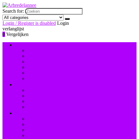
Search for:
Login / Register is disabled
Login
verlanglijst
0
Vergelijken
Nagelversiering and -lak
Accessoires nagelversiering
Instrumenten
Lak
Lakremover
Nagelstudiosets
Valse nagels and accessoires
Instrumenten and accessoires
Nagelboren
Nagelknippers
Nagelscharen
Reinigingsborstels voor nagels
Hand- and voetverzorging
Hand- and nagelcrèmes
Scrubs
Voetbaden
Voetcrèmes