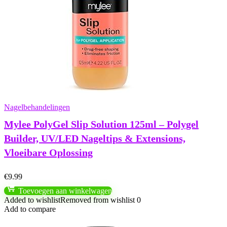
Nagelbehandelingen
Mylee PolyGel Slip Solution 125ml – Polygel
Builder, UV/LED Nageltips & Extensions,
Vloeibare Oplossing
€
9.99
Toevoegen aan winkelwagen
Added to wishlist
Removed from wishlist
0
Add to compare