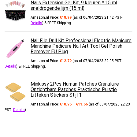
Nails Extension Gel Kit, 9 kleuren * 15 ml
sneldrogende lijm (15 ml)
Amazon.nl Price:
€
18.99
(as of 06/04/2023 21:42 PST-
Details
)
&
FREE Shipping
.
Nail File Drill Kit Professional Electric Manicure
Manchine Pedicure Nail Art Tool Gel Polish
Remover EU Plug
Amazon.nl Price:
€
12.79
(as of 07/04/2023 22:05 PST-
Details
)
&
FREE Shipping
.
Minkissy 2Pcs Human Patches Granulaire
Onzichtbare Patches Praktische Puistje
Litteken Stickers Stijl 1
Prijsklasse:
Amazon.nl Price:
€
10.96
–
€
11.66
(as of 08/04/2023 22:23
€10.96
PST-
Details
)
tot
€11.66