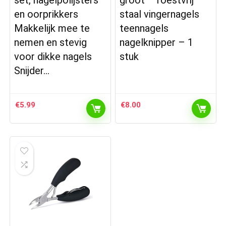
set, nagelpolijsters
groot – roestvrij
en oorprikkers
staal vingernagels
Makkelijk mee te
teennagels
nemen en stevig
nagelknipper – 1
voor dikke nagels
stuk
Snijder…
€
5.99
€
8.00