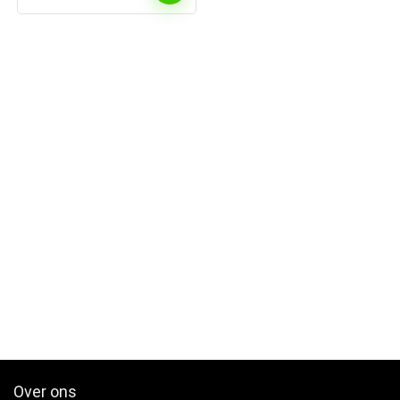
tot
€14.22
Over ons