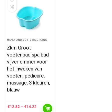
HAND- AND VOETVERZORGING
Zkm Groot
voetenbad spa bad
vijver emmer voor
het inweken van
voeten, pedicure,
massage, 3 kleuren,
blauw
Prijsklasse:
€
12.82
–
€
14.22
€12.82