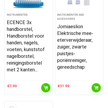
INSTRUMENTEN
INSTRUMENTEN AND
ACCESSOIRES
ECENCE 3x
Jomiaeslion
handborstel,
Elektrische mee-
Handborstel voor
eterverwijderaar,
handen, nagels,
zuiger, zwarte
voeten, kunststof
puistjes-
nagelborstel,
poriënreiniger,
reinigingsborstel
gereedschap
met 2 kanten…
€
7.90
€
31.99