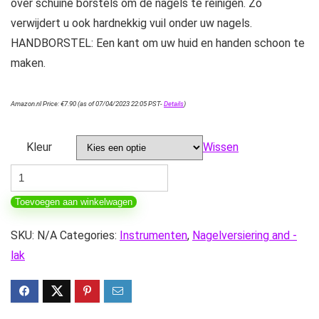
over schuine borstels om de nagels te reinigen. Zo
verwijdert u ook hardnekkig vuil onder uw nagels.
HANDBORSTEL: Een kant om uw huid en handen schoon te
maken.
Amazon.nl Price:
€
7.90
(as of 07/04/2023 22:05 PST-
Details
)
Kleur
Wissen
ECENCE
3x
Toevoegen aan winkelwagen
handborstel,
Handborstel
SKU:
N/A
Categories:
Instrumenten
,
Nagelversiering and -
voor
lak
handen,
nagels,
voeten,