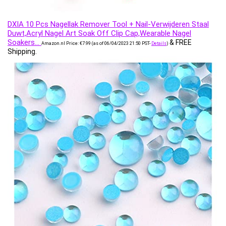
DXIA 10 Pcs Nagellak Remover Tool + Nail-Verwijderen Staal
Duwt,Acryl Nagel Art Soak Off Clip Cap,Wearable Nagel
Soakers…
&
FREE
Amazon.nl Price:
€
7.99
(as of 06/04/2023 21:50 PST-
Details
)
Shipping
.