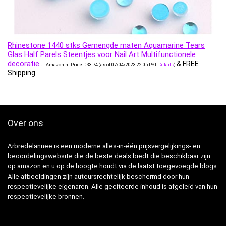
Rhinestone 1440 stks Gemengde maten Aquamarine Tears
Glas Half Parels Steentjes voor Nail Art Multifunctionele
decoratie…
&
FREE
Amazon.nl Price:
€
33.74
(as of 07/04/2023 22:05 PST-
Details
)
Shipping
.
Over ons
Arbredelannee is een moderne alles-in-één prijsvergelijkings- en
beoordelingswebsite die de beste deals biedt die beschikbaar zijn
op amazon en u op de hoogte houdt via de laatst toegevoegde blogs.
Alle afbeeldingen zijn auteursrechtelijk beschermd door hun
respectievelijke eigenaren. Alle geciteerde inhoud is afgeleid van hun
respectievelijke bronnen.