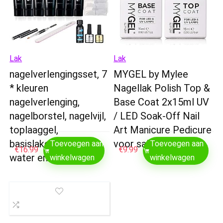
Lak
Lak
nagelverlengingsset, 7
MYGEL by Mylee
* kleuren
Nagellak Polish Top &
nagelverlenging,
Base Coat 2x15ml UV
nagelborstel, nagelvijl,
/ LED Soak-Off Nail
toplaaggel,
Art Manicure Pedicure
basislakgel, schoon
voor salon en…
Toevoegen aan
Toevoegen aan
€
16.99
€
9.99
water en…
winkelwagen
winkelwagen