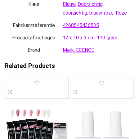
Kleur
Blauw
,
Doorzichtig
,
doorzichtig, blauw, roze
,
Roze
Fabrikantreferentie
‎4260545436535
Productafmetingen
‎12 x 10 x 3 cm; 110 gram
Brand
Merk: ECENCE
Related Products