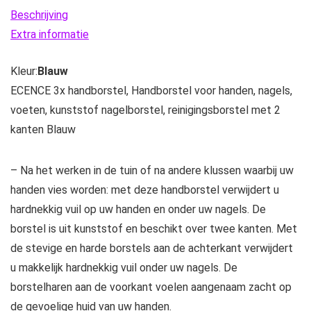
kunststof
Beschrijving
nagelborstel,
Extra informatie
reinigingsborstel
Kleur:
Blauw
met
ECENCE 3x handborstel, Handborstel voor handen, nagels,
2
voeten, kunststof nagelborstel, reinigingsborstel met 2
kanten…
kanten Blauw
hoeveelheid
– Na het werken in de tuin of na andere klussen waarbij uw
handen vies worden: met deze handborstel verwijdert u
hardnekkig vuil op uw handen en onder uw nagels. De
borstel is uit kunststof en beschikt over twee kanten. Met
de stevige en harde borstels aan de achterkant verwijdert
u makkelijk hardnekkig vuil onder uw nagels. De
borstelharen aan de voorkant voelen aangenaam zacht op
de gevoelige huid van uw handen.