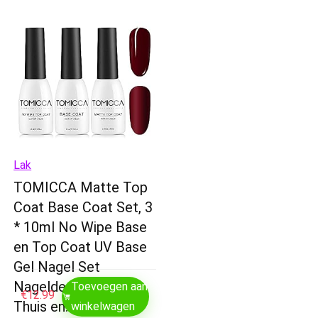
Lak
TOMICCA Matte Top
Coat Base Coat Set, 3
* 10ml No Wipe Base
en Top Coat UV Base
Gel Nagel Set
Nageldesign voor
Toevoegen aan
€
12.99
Thuis en…
winkelwagen