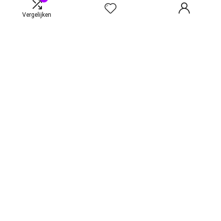
Onze webshops
Vergelijken
Adverteren
Verklaringen
Privacybeleid
algemene voorwaarden
Gelieerde openbaarmaking
Productcategorieën