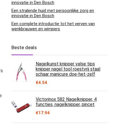
innovatie in Den Bosch
Een stralende huid met persoonlijke zorg en
innovatie in Den Bosch
Een complete introductie tot het verven van
wenkbrauwen en wimpers
Beste deals
Nagelkunst knipper valse tips
knipper nagel tool roestvrij staal
fs
schaar manicure doe-het-zelf
€
4.54
e
Victorinox 582 Nagelknipper, 4
functies, nagelknipper, pincet
€
17.94