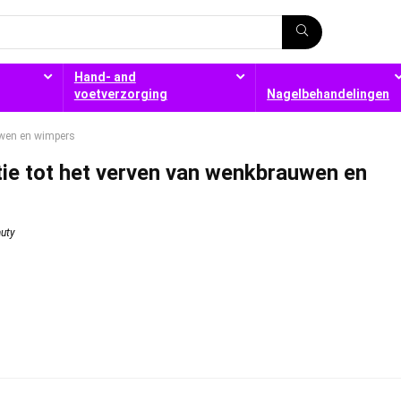
Hand- and
voetverzorging
Nagelbehandelingen
uwen en wimpers
ie tot het verven van wenkbrauwen en
uty