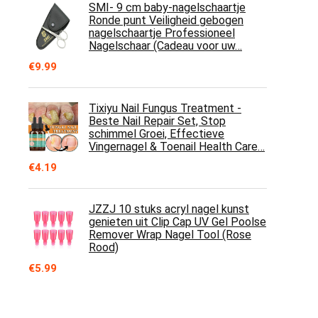
SMI- 9 cm baby-nagelschaartje
Ronde punt Veiligheid gebogen
nagelschaartje Professioneel
Nagelschaar (Cadeau voor uw…
€
9.99
Tixiyu Nail Fungus Treatment -
Beste Nail Repair Set, Stop
schimmel Groei, Effectieve
Vingernagel & Toenail Health Care…
€
4.19
JZZJ 10 stuks acryl nagel kunst
genieten uit Clip Cap UV Gel Poolse
Remover Wrap Nagel Tool (Rose
Rood)
€
5.99