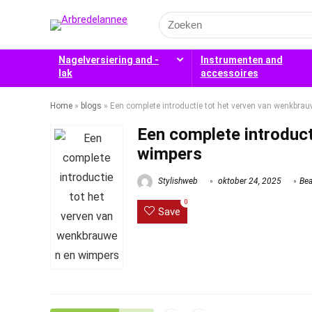
Search
for:
Nagelversiering and -
Instrumenten and
lak
accessoires
Home
»
blogs
»
Een complete introductie tot het verven van wenkbra
Een complete introduct
wimpers
Stylishweb
oktober 24, 2025
Bea
0
Save