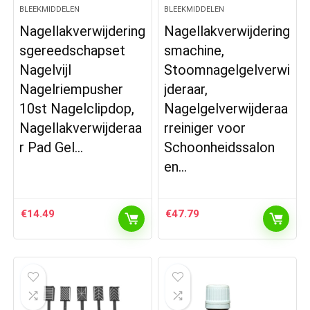
BLEEKMIDDELEN
BLEEKMIDDELEN
Nagellakverwijdering
Nagellakverwijdering
sgereedschapset
smachine,
Nagelvijl
Stoomnagelgelverwi
Nagelriempusher
jderaar,
10st Nagelclipdop,
Nagelgelverwijderaa
Nagellakverwijderaa
rreiniger voor
r Pad Gel…
Schoonheidssalon
en…
€
14.49
€
47.79