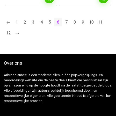
←
1
2
3
4
5
6
7
8
9
10
11
12
→
Over ons
Arbredelannee is een moderne alles-in-één prijsvergelijkings- en
beoordelingswebsite die de beste deals biedt die beschikbaar zijn
op amazon en u op de hoogte houdt via de laatst toegevoegde blogs.
Alle afbeeldingen zijn auteursrechtelijk beschermd door hun
respectievelijke eigenaren. Alle geciteerde inhoud is afgeleid van hun
respectievelijke bronnen.