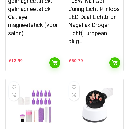
gelmagneetstick,
108W Nail Gel
gelmagneetstick
Curing Licht Pijnloos
Cat eye
LED Dual Lichtbron
magneetstick (voor
Nagellak Droger
salon)
Licht(European
plug…
€
13.99
€
50.79