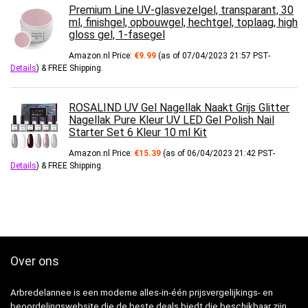
Premium Line UV-glasvezelgel, transparant, 30
ml, finishgel, opbouwgel, hechtgel, toplaag, high
gloss gel, 1-fasegel
Amazon.nl Price:
€
9.99
(as of 07/04/2023 21:57 PST-
Details
)
&
FREE Shipping
.
ROSALIND UV Gel Nagellak Naakt Grijs Glitter
Nagellak Pure Kleur UV LED Gel Polish Nail
Starter Set 6 Kleur 10 ml Kit
Amazon.nl Price:
€
15.39
(as of 06/04/2023 21:42 PST-
Details
)
&
FREE Shipping
.
Over ons
Arbredelannee is een moderne alles-in-één prijsvergelijkings- en
beoordelingswebsite die de beste deals biedt die beschikbaar zijn