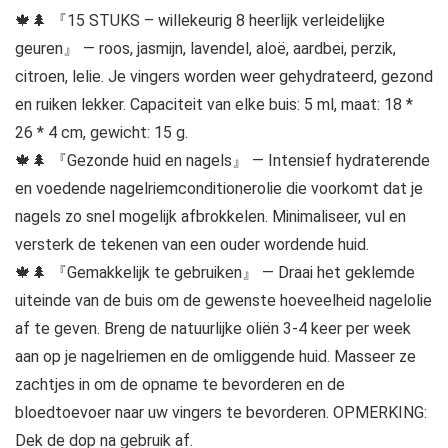
🍁🌲 『15 STUKS – willekeurig 8 heerlijk verleidelijke
geuren』 — roos, jasmijn, lavendel, aloë, aardbei, perzik,
citroen, lelie. Je vingers worden weer gehydrateerd, gezond
en ruiken lekker. Capaciteit van elke buis: 5 ml, maat: 18 *
26 * 4 cm, gewicht: 15 g.
🍁🌲 『Gezonde huid en nagels』 — Intensief hydraterende
en voedende nagelriemconditionerolie die voorkomt dat je
nagels zo snel mogelijk afbrokkelen. Minimaliseer, vul en
versterk de tekenen van een ouder wordende huid.
🍁🌲 『Gemakkelijk te gebruiken』 — Draai het geklemde
uiteinde van de buis om de gewenste hoeveelheid nagelolie
af te geven. Breng de natuurlijke oliën 3-4 keer per week
aan op je nagelriemen en de omliggende huid. Masseer ze
zachtjes in om de opname te bevorderen en de
bloedtoevoer naar uw vingers te bevorderen. OPMERKING:
Dek de dop na gebruik af.