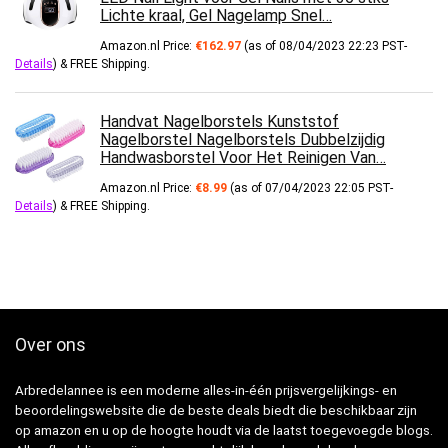
Lichte kraal, Gel Nagelamp Snel…
Amazon.nl Price:
€
162.97
(as of 08/04/2023 22:23 PST-
Details
)
&
FREE Shipping
.
Handvat Nagelborstels Kunststof
Nagelborstel Nagelborstels Dubbelzijdig
Handwasborstel Voor Het Reinigen Van…
Amazon.nl Price:
€
8.99
(as of 07/04/2023 22:05 PST-
Details
)
&
FREE Shipping
.
Over ons
Arbredelannee is een moderne alles-in-één prijsvergelijkings- en
beoordelingswebsite die de beste deals biedt die beschikbaar zijn
op amazon en u op de hoogte houdt via de laatst toegevoegde blogs.