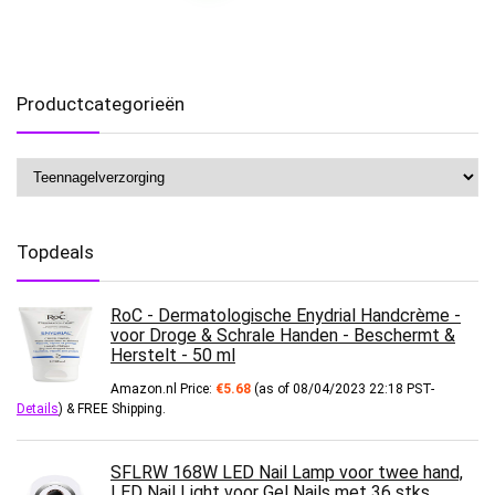
Productcategorieën
Topdeals
RoC - Dermatologische Enydrial Handcrème -
voor Droge & Schrale Handen - Beschermt &
Herstelt - 50 ml
Amazon.nl Price:
€
5.68
(as of 08/04/2023 22:18 PST-
Details
)
&
FREE Shipping
.
SFLRW 168W LED Nail Lamp voor twee hand,
LED Nail Light voor Gel Nails met 36 stks