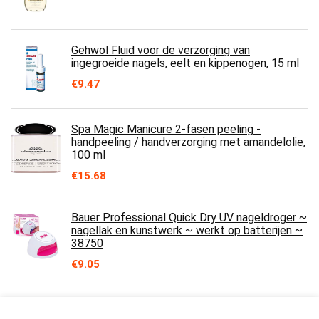
Gehwol Fluid voor de verzorging van
ingegroeide nagels, eelt en kippenogen, 15 ml
€
9.47
Spa Magic Manicure 2-fasen peeling -
handpeeling / handverzorging met amandelolie,
100 ml
€
15.68
Bauer Professional Quick Dry UV nageldroger ~
nagellak en kunstwerk ~ werkt op batterijen ~
38750
€
9.05