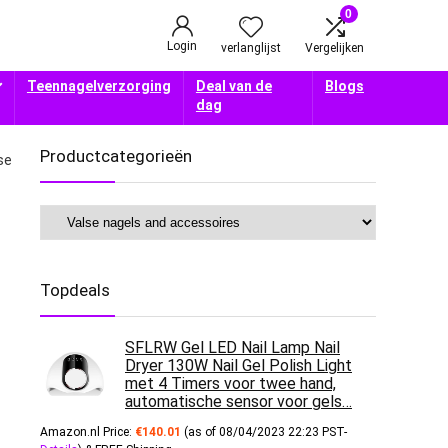
0
Login
verlanglijst
Vergelijken
Teennagelverzorging
Deal van de
Blogs
dag
Productcategorieën
se
Topdeals
SFLRW Gel LED Nail Lamp Nail
Dryer 130W Nail Gel Polish Light
met 4 Timers voor twee hand,
automatische sensor voor gels…
Amazon.nl Price:
€
140.01
(as of 08/04/2023 22:23 PST-