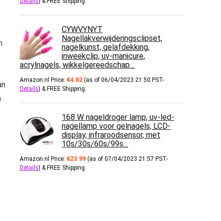
Details
)
&
FREE Shipping
.
CYWVYNYT
Nagellakverwijderingsclipset,
n
nagelkunst, gelafdekking,
inweekclip, uv-manicure,
acrylnagels, wikkelgereedschap…
Amazon.nl Price:
€
4.82
(as of 06/04/2023 21:50 PST-
an
Details
)
&
FREE Shipping
.
n
168 W nageldroger lamp, uv-led-
nagellamp voor gelnagels, LCD-
display, infraroodsensor, met
10s/30s/60s/99s…
Amazon.nl Price:
€
23.99
(as of 07/04/2023 21:57 PST-
Details
)
&
FREE Shipping
.