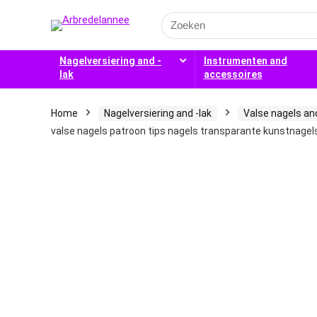
Search
for:
Nagelversiering and -
Instrumenten and
lak
accessoires
Home
Nagelversiering and -lak
Valse nagels an
valse nagels patroon tips nagels transparante kunstnagels