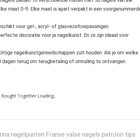
e-nagels bieden 10 verschillende maten met 50 nagels van elk
 elke maat 0-9. Elke maat is apart verpakt in een voorgenummerd
eschikt voor gel-, acryl- of glasvezeltoepassingen.
erfecte decoratie voor je nagelkunst. En ze zijn ideaal voor
rachtige nagelkunstgereedschappen zult houden. Als je om welke
0 dagen terug om terugbetaling of omruiling te ontvangen.
 Bought Together Loading...
rina nagelpunten Franse valse nagels patroon tips