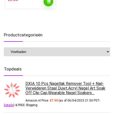
Productcategorieën
Topdeals
DXIA 10 Pcs Nagellak Remover Tool + Nail-
Verwijderen Staal Duwt,Acryl Nagel Art Soak
Off Clip Cap,Wearable Nagel Soakers…
Amazon.nl Price:
€
7.99
(as of 06/04/2023 21:50 PST-
Details
)
&
FREE Shipping
.