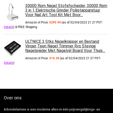
30000 Rpm Nagel Stofafscheider, 30000 Rpm
3 in 1 Elektrische Grinder Polijstapparatuur
Voor Nail Art Tool Kit Met Boor…
Amazon.nl Price:
€
299.99
(as of 02/04/2023 21:27 PST-
Details
)
&
FREE Shipping
.
ULTNICE 3 Stks Nagelknipper en Bestand
Vinger Teen Nagel Trimmer Rvs Stevige
Nagelsnijder Met Nagelvijl Board Voor Thuis…
Amazon.nl Price:
€
18.38
(as of 02/04/2023 21:27 PST-
Details
)
Over ons
Arbredelannee is een moderne alles-in-één prijsvergelijkings- en