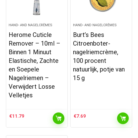
HAND- AND NAGELCRÈMES
HAND- AND NAGELCRÈMES
Herome Cuticle
Burt’s Bees
Remover – 10ml –
Citroenboter-
Binnen 1 Minuut
nagelriemcrème,
Elastische, Zachte
100 procent
en Soepele
natuurlijk, potje van
Nagelriemen –
15 g
Verwijdert Losse
Velletjes
€
11.79
€
7.69