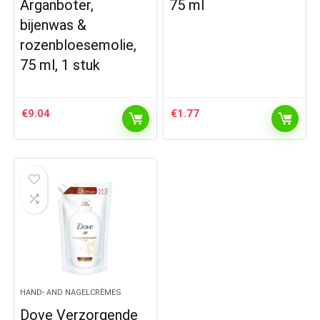
Arganboter,
75 ml
bijenwas &
rozenbloesemolie,
75 ml, 1 stuk
€
9.04
€
1.77
HAND- AND NAGELCRÈMES
Dove Verzorgende