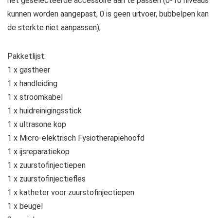
het geselecteerde accessoire aan te passen (0-10 niveaus
kunnen worden aangepast, 0 is geen uitvoer, bubbelpen kan
de sterkte niet aanpassen);
Pakketlijst:
1 x gastheer
1 x handleiding
1 x stroomkabel
1 x huidreinigingsstick
1 x ultrasone kop
1 x Micro-elektrisch Fysiotherapiehoofd
1 x ijsreparatiekop
1 x zuurstofinjectiepen
1 x zuurstofinjectiefles
1 x katheter voor zuurstofinjectiepen
1 x beugel