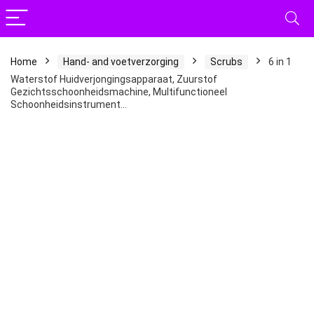
Home
Hand- and voetverzorging
Scrubs
6 in 1
Waterstof Huidverjongingsapparaat, Zuurstof
Gezichtsschoonheidsmachine, Multifunctioneel
Schoonheidsinstrument…