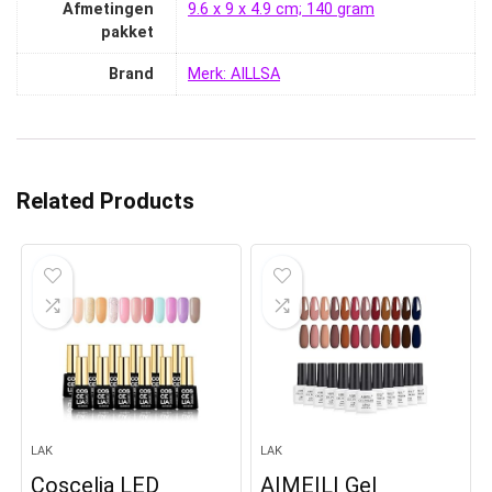
Afmetingen
‎9.6 x 9 x 4.9 cm; 140 gram
pakket
Brand
Merk: AILLSA
Related Products
LAK
LAK
Coscelia LED
AIMEILI Gel