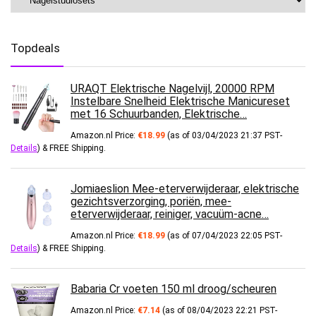
Topdeals
URAQT Elektrische Nagelvijl, 20000 RPM
Instelbare Snelheid Elektrische Manicureset
met 16 Schuurbanden, Elektrische…
Amazon.nl Price:
€
18.99
(as of 03/04/2023 21:37 PST-
Details
)
&
FREE Shipping
.
Jomiaeslion Mee-eterverwijderaar, elektrische
gezichtsverzorging, poriën, mee-
eterverwijderaar, reiniger, vacuüm-acne…
Amazon.nl Price:
€
18.99
(as of 07/04/2023 22:05 PST-
Details
)
&
FREE Shipping
.
Babaria Cr voeten 150 ml droog/scheuren
Amazon.nl Price:
€
7.14
(as of 08/04/2023 22:21 PST-